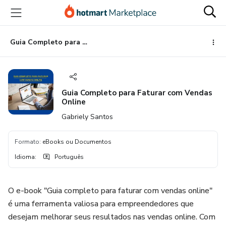
Ir
Ir
Ir
para
para
para
o
o
o
conteúdo
pagamento
rodapé
Guia Completo para Faturar com Vendas Online
principal
Guia Completo para Faturar com Vendas
Online
Gabriely Santos
Formato
:
eBooks ou Documentos
Idioma
:
Português
O e-book "Guia completo para faturar com vendas online"
é uma ferramenta valiosa para empreendedores que
desejam melhorar seus resultados nas vendas online. Com