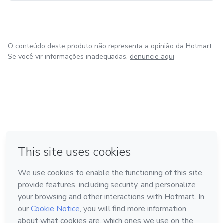
O conteúdo deste produto não representa a opinião da Hotmart.
Se você vir informações inadequadas,
denuncie aqui
em Amsterdam
em Madrid
em Bogotá
Feito com
❤
em Belo Horizonte
na Cidade do México
Conheça a Hotmart