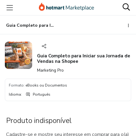
Ir
Ir
Ir
para
para
para
o
o
o
conteúdo
pagamento
rodapé
Guia Completo para Iniciar sua Jornada de Vendas na Shopee
principal
Guia Completo para Iniciar sua Jornada de
Vendas na Shopee
Marketing Pro
Formato
:
eBooks ou Documentos
Idioma
:
Português
Produto indisponível
Cadastre-se e mostre seu interesse em comprar para o(a)