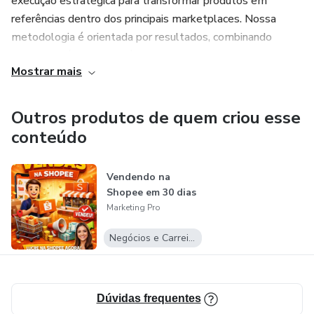
execução estratégica para transformar produtos em
referências dentro dos principais marketplaces. Nossa
metodologia é orientada por resultados, combinando
branding, tráfego, conteúdo e otimização comercial para
Mostrar mais
escalar negócios de forma sustentável.
Na Marketing Pro, cada projeto é tratado de forma
Outros produtos de quem criou esse
personalizada, com visão estratégica, autoridade no
conteúdo
mercado digital e compromisso com resultados
mensuráveis. Somos parceiros do crescimento, não apenas
Vendendo na
prestadores de serviço.
Shopee em 30 dias
Marketing Pro
Marketing Pro — estratégia, performance e autoridade
para vender mais no digital.
Negócios e Carreira
Dúvidas frequentes