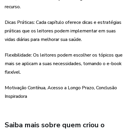
saudável e vibrante. Este e-book é o recurso que você
recurso.
precisa para alcançar seus objetivos de saúde e bem-estar.
A mudança começa com o conhecimento e a ação, e este
Dicas Práticas: Cada capítulo oferece dicas e estratégias
guia é o primeiro passo em direção a uma vida mais
práticas que os leitores podem implementar em suas
saudável e equilibrada. Estamos aqui para apoiar você em
vidas diárias para melhorar sua saúde.
cada etapa dessa jornada. Vamos começar!
Flexibilidade: Os leitores podem escolher os tópicos que
mais se aplicam a suas necessidades, tornando o e-book
flexível.
Motivação Contínua, Acesso a Longo Prazo, Conclusão
Inspiradora
Saiba mais sobre quem criou o