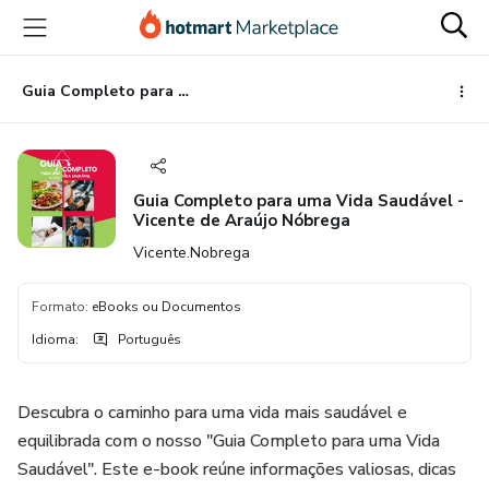
Ir
Ir
Ir
para
para
para
o
o
o
conteúdo
pagamento
rodapé
Guia Completo para uma Vida Saudável - Vicente de Araújo Nóbrega
principal
Guia Completo para uma Vida Saudável -
Vicente de Araújo Nóbrega
Vicente.Nobrega
Formato
:
eBooks ou Documentos
Idioma
:
Português
Descubra o caminho para uma vida mais saudável e
equilibrada com o nosso "Guia Completo para uma Vida
Saudável". Este e-book reúne informações valiosas, dicas