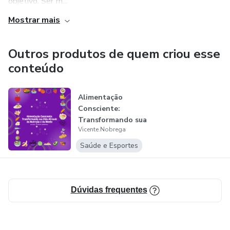
objetivo. Ser m...
Mostrar mais
Outros produtos de quem criou esse
conteúdo
Alimentação
Consciente:
Transformando sua
Vicente.Nobrega
Vida Através da
Nu...
Saúde e Esportes
Dúvidas frequentes