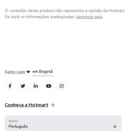
O conteúdo deste produto não representa a opinião da Hotmart.
Se você vir informações inadequadas,
denuncie aqui
em Amsterdam
em Madrid
em Bogotá
Feito com
❤
em Belo Horizonte
na Cidade do México
Conheça a Hotmart
Idioma
Português