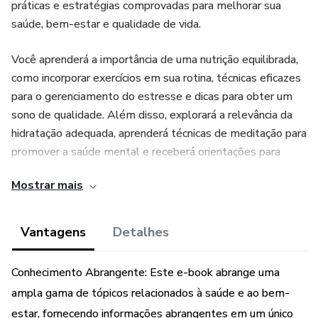
práticas e estratégias comprovadas para melhorar sua
saúde, bem-estar e qualidade de vida.
Você aprenderá a importância de uma nutrição equilibrada,
como incorporar exercícios em sua rotina, técnicas eficazes
para o gerenciamento do estresse e dicas para obter um
sono de qualidade. Além disso, explorará a relevância da
hidratação adequada, aprenderá técnicas de meditação para
promover a saúde mental e receberá orientações para
parar de fumar.
Mostrar mais
Este guia também aborda estratégias para a perda de
peso saudável, prevenção de doenças crônicas e a
Vantagens
Detalhes
manutenção de um estilo de vida saudável a longo prazo.
Cada capítulo é projetado para oferecer informações
Conhecimento Abrangente: Este e-book abrange uma
práticas que podem ser aplicadas em sua vida diária.
ampla gama de tópicos relacionados à saúde e ao bem-
estar, fornecendo informações abrangentes em um único
Comece hoje sua jornada em direção a uma vida mais