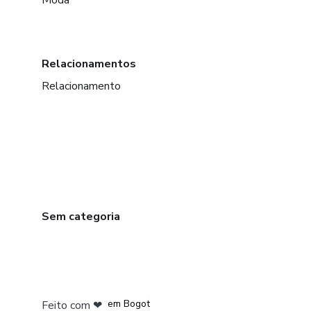
Moda
Relacionamentos
Relacionamento
Sem categoria
em Amsterdam
em Madrid
em Bogotá
Feito com
❤