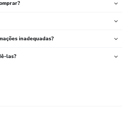
comprar?
rmações inadequadas?
ê-las?