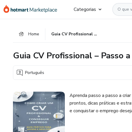
Ir
Ir
Ir
Categorias
para
para
para
o
o
o
conteúdo
pagamento
rodapé
Home
Guia CV Profissional – Passo a Passo
principal
Guia CV Profissional – Passo a
Português
Aprenda passo a passo a cria
prontos, dicas práticas e est
e conquistar o emprego desej