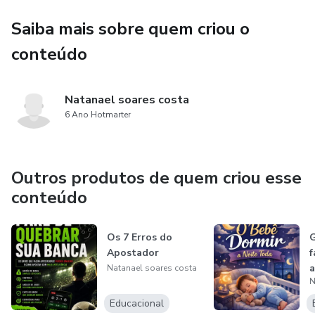
Saiba mais sobre quem criou o
conteúdo
Natanael soares costa
6 Ano Hotmarter
Outros produtos de quem criou esse
conteúdo
Os 7 Erros do
G
Apostador
f
a
Natanael soares costa
N
Educacional