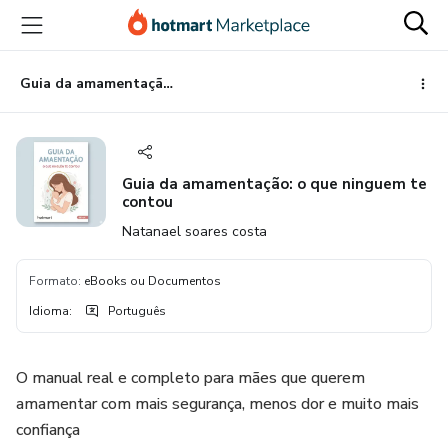
Ir
Ir
Ir
para
para
para
o
o
o
conteúdo
pagamento
rodapé
Guia da amamentação: o que ninguem te contou
principal
Guia da amamentação: o que ninguem te
contou
Natanael soares costa
Formato
:
eBooks ou Documentos
Idioma
:
Português
O manual real e completo para mães que querem
amamentar com mais segurança, menos dor e muito mais
confiança