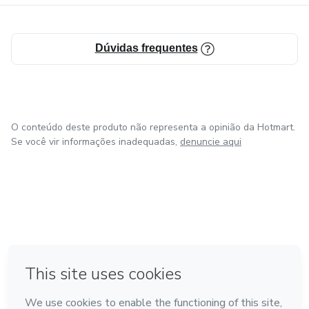
Dúvidas frequentes
O conteúdo deste produto não representa a opinião da Hotmart.
Se você vir informações inadequadas,
denuncie aqui
em Amsterdam
em Madrid
em Bogotá
Feito com
❤
em Belo Horizonte
na Cidade do México