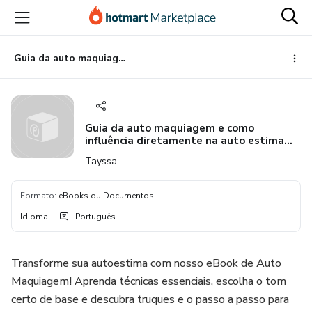
Ir
Ir
Ir
para
para
para
o
o
o
conteúdo
pagamento
rodapé
Guia da auto maquiagem e como influência diretamente na auto estima feminina
principal
Guia da auto maquiagem e como
influência diretamente na auto estima
feminina
Tayssa
Formato
:
eBooks ou Documentos
Idioma
:
Português
Transforme sua autoestima com nosso eBook de Auto
Maquiagem! Aprenda técnicas essenciais, escolha o tom
certo de base e descubra truques e o passo a passo para