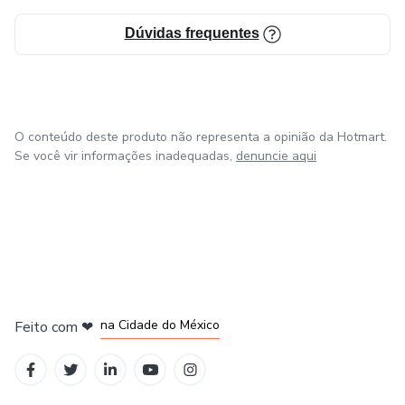
Dúvidas frequentes
O conteúdo deste produto não representa a opinião da Hotmart.
Se você vir informações inadequadas,
denuncie aqui
em Bogotá
em Amsterdam
em Madrid
na Cidade do México
Feito com
❤
em Belo Horizonte