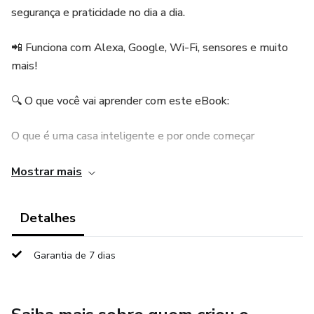
segurança e praticidade no dia a dia.
📲 Funciona com Alexa, Google, Wi-Fi, sensores e muito
mais!
🔍 O que você vai aprender com este eBook:
O que é uma casa inteligente e por onde começar
Quais dispositivos essenciais comprar
Mostrar mais
Como configurar sua automação com apps
Detalhes
Dicas para economizar energia e aumentar a segurança
Garantia de 7 dias
Sugestão de kit básico (com links e exemplos)
Checklist prático para sua jornada de automação