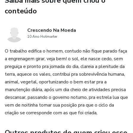
Saiba mais sobre quem criou o
conteúdo
Quando e como contratar suporte técnico
🎯 Para quem é este material?
Crescendo Na Moeda
10 Ano Hotmarter
✅ Iniciantes que querem automatizar a casa do zero
O trabalho edifica o homem, contudo não fique parado faça
✅ Quem busca conforto, segurança e economia
a engrenagem girar, veja bem! o sol, ele nasce cedo, sem
preguiça e pronto pra jornada do dia, clareia a plenitude da
✅ Pessoas com orçamento limitado que querem
terra, aquece os vales, contribui pra sobrevivência humana,
resultados
animal, vegetal, oportunizando o bem estar pra a
manutenção diária, após um dia cheio de atividades precisa
✅ Técnicos ou eletricistas que desejam oferecer esse
descansar, passando o governo noturno, pra estrela lua que
serviço
vem de noitinha tomar sua posição pra que o ciclo da
criação se corresponde com as que foi criada,
🎁 Bônus Exclusivo:
Outros produtos de quem criou esse