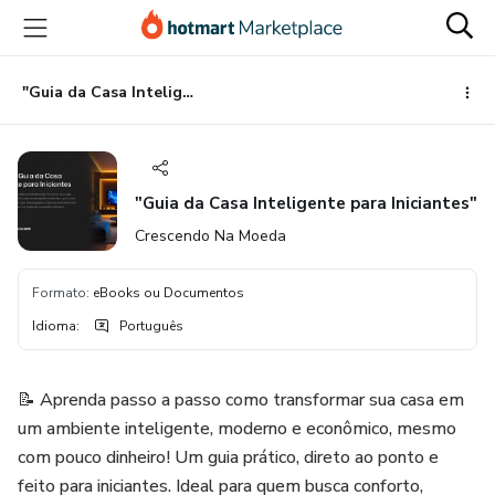
Ir
Ir
Ir
para
para
para
o
o
o
conteúdo
pagamento
rodapé
"Guia da Casa Inteligente para Iniciantes"
principal
"Guia da Casa Inteligente para Iniciantes"
Crescendo Na Moeda
Formato
:
eBooks ou Documentos
Idioma
:
Português
📝 Aprenda passo a passo como transformar sua casa em
um ambiente inteligente, moderno e econômico, mesmo
com pouco dinheiro! Um guia prático, direto ao ponto e
feito para iniciantes. Ideal para quem busca conforto,