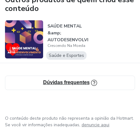
✔ Checklist de automação inteligente imprimível
conteúdo
✔ Suporte técnico com Elétrica Valentim via WhatsApp
SAÚDE MENTAL
✔ Arquivos em PDF e Word para você usar como quiser
&amp;
AUTODESENVOLVI
Crescendo Na Moeda
📘 Você recebe:
MENTO
Saúde e Esportes
E-book digital com conteúdo completo
Capa profissional em alta qualidade
Dúvidas frequentes
Checklist bônus
Acesso vitalício ao material
O conteúdo deste produto não representa a opinião da Hotmart.
Atualizações futuras incluídas
Se você vir informações inadequadas,
denuncie aqui