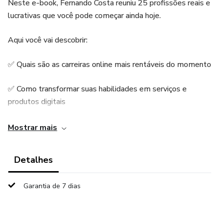
Neste e-book, Fernando Costa reuniu 25 profissões reais e
lucrativas que você pode começar ainda hoje.
Aqui você vai descobrir:
✅ Quais são as carreiras online mais rentáveis do momento
✅ Como transformar suas habilidades em serviços e
produtos digitais
✅ Ferramentas e estratégias essenciais para iniciar do zero
Mostrar mais
✅ Modelos de negócios que funcionam no Brasil e no
Detalhes
mundo
Garantia de 7 dias
✅ O passo a passo para construir sua independência
financeira