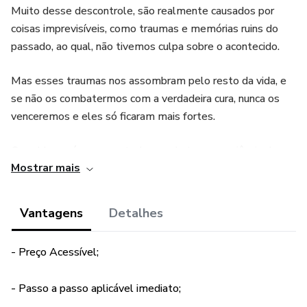
Muito desse descontrole, são realmente causados por
coisas imprevisíveis, como traumas e memórias ruins do
passado, ao qual, não tivemos culpa sobre o acontecido.
Mas esses traumas nos assombram pelo resto da vida, e
se não os combatermos com a verdadeira cura, nunca os
venceremos e eles só ficaram mais fortes.
O problema é que nem todo mundo tem consciência da
Mostrar mais
verdadeira cura que é Jesus Cristo.
Por isso este guia, te ajudará a colocar em prática o
Vantagens
Detalhes
verdadeiro tratamento para seus traumas emocionais e
sentimentos conturbados.
- Preço Acessível;
- Passo a passo aplicável imediato;