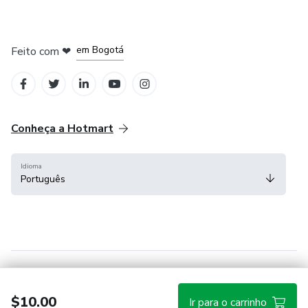
em Amsterdam
em Madrid
em Bogotá
Feito com
❤
em Belo Horizonte
na Cidade do México
Conheça a Hotmart
Idioma
Português
Central de ajuda
Termos
Privacidade
Cookies
$10.00
Ir para o carrinho