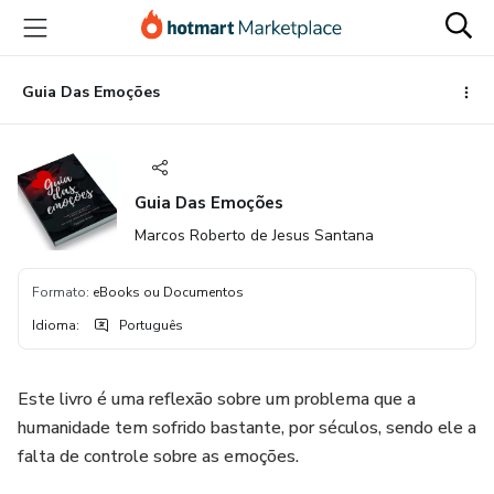
Ir
Ir
Ir
para
para
para
o
o
o
conteúdo
pagamento
rodapé
Guia Das Emoções
principal
Guia Das Emoções
Marcos Roberto de Jesus Santana
Formato
:
eBooks ou Documentos
Idioma
:
Português
Este livro é uma reflexão sobre um problema que a
humanidade tem sofrido bastante, por séculos, sendo ele a
falta de controle sobre as emoções.