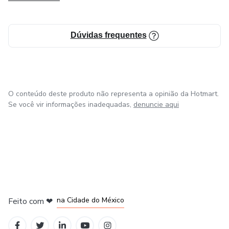
Dúvidas frequentes
O conteúdo deste produto não representa a opinião da Hotmart.
Se você vir informações inadequadas,
denuncie aqui
em Bogotá
em Amsterdam
em Madrid
na Cidade do México
Feito com
❤
em Belo Horizonte