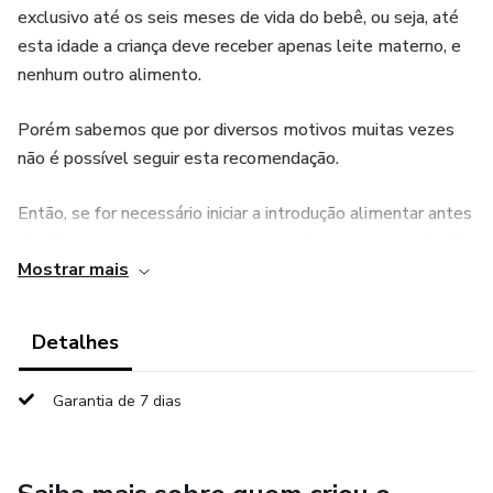
exclusivo até os seis meses de vida do bebê, ou seja, até
esta idade a criança deve receber apenas leite materno, e
nenhum outro alimento.
Porém sabemos que por diversos motivos muitas vezes
não é possível seguir esta recomendação.
Então, se for necessário iniciar a introdução alimentar antes
dos 6 meses converse com o seu pediatra para que ele lhe
Mostrar mais
indique os melhores alimentos.
Na maioria dos casos este é um momento que gera muitas
Detalhes
dúvidas para os pais, e de muitas descobertas tanto para o
bebê como para a família.
Garantia de 7 dias
A introdução alimentar é uma etapa importante para que o
bebê possa conhecer diferentes sabores, cheiros e