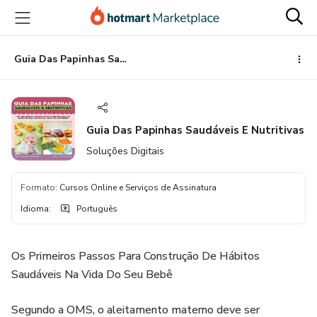
Ir
Ir
Ir
para
para
para
o
o
o
conteúdo
pagamento
rodapé
Guia Das Papinhas Saudáveis E Nutritivas
principal
Guia Das Papinhas Saudáveis E Nutritivas
Soluções Digitais
Formato
:
Cursos Online e Serviços de Assinatura
Idioma
:
Português
Os Primeiros Passos Para Construção De Hábitos
Saudáveis Na Vida Do Seu Bebê
Segundo a OMS, o aleitamento materno deve ser