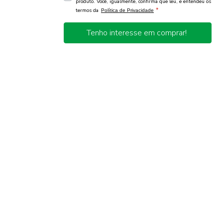
produto. Você, igualmente, confirma que leu, e entendeu os
*
termos da
Política de Privacidade
Tenho interesse em comprar!