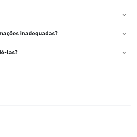
rmações inadequadas?
ê-las?