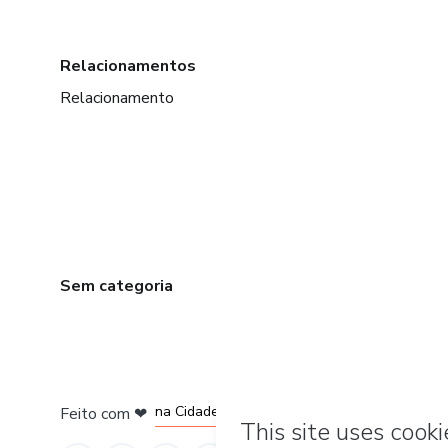
Relacionamentos
Relacionamento
Sem categoria
em Bogotá
em Amsterdam
em Madrid
na Cidade do México
Feito com
❤
em Belo Horizonte