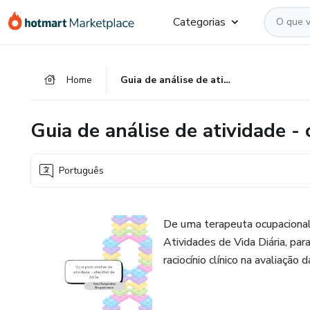
Ir
Ir
Ir
Categorias
para
para
para
o
o
o
conteúdo
pagamento
rodapé
Home
Guia de análise de atividade - checklist das AVDs
principal
Guia de análise de atividade -
Português
De uma terapeuta ocupacional
Atividades de Vida Diária, para
raciocínio clínico na avaliação