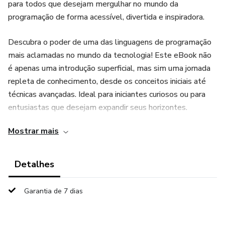
para todos que desejam mergulhar no mundo da
programação de forma acessível, divertida e inspiradora.
Descubra o poder de uma das linguagens de programação
mais aclamadas no mundo da tecnologia! Este eBook não
é apenas uma introdução superficial, mas sim uma jornada
repleta de conhecimento, desde os conceitos iniciais até
técnicas avançadas. Ideal para iniciantes curiosos ou para
entusiastas que desejam expandir seus horizontes.
Mostrar mais
Imagine-se desvendando os segredos por trás da
simplicidade e versatilidade do Python, aprendendo passo
a passo como criar suas próprias aplicações, resolver
Detalhes
problemas complexos e mergulhar em projetos
fascinantes.
Garantia de 7 dias
Com linguagem clara e exemplos práticos, você explorará
desde o básico, como variáveis e estruturas de controle,