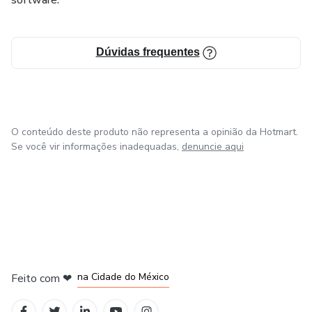
software.
Dúvidas frequentes
O conteúdo deste produto não representa a opinião da Hotmart.
Se você vir informações inadequadas,
denuncie aqui
em Bogotá
em Amsterdam
em Madrid
na Cidade do México
Feito com
❤
em Belo Horizonte