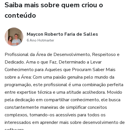
Saiba mais sobre quem criou o
até tópicos avançados, como orientação a objetos,
manipulação de arquivos e criação de testes unitários.
conteúdo
Este não é apenas um eBook, é uma porta de entrada para
Maycon Roberto Faria de Salles
um mundo novo e emocionante. Desafie-se com exercícios
6 Ano Hotmarter
práticos, absorva conceitos fundamentais e descubra como
Python pode ser sua ferramenta para construir, inovar e
Profissional da Área de Desenvolvimento, Respeitoso e
transformar ideias em realidade.
Dedicado. Ama o que Faz, Determinado a Levar
Conhecimento para Aqueles que Procuram Saber Mais
Prepare-se para uma jornada de aprendizado envolvente,
sobre a Área: Com uma paixão genuína pelo mundo da
repleta de exemplos práticos, desafios cativantes e uma
programação, este profissional é uma combinação perfeita
comunidade vibrante de aprendizes e profissionais. Se você
entre expertise técnica e uma atitude acolhedora. Movido
está pronto para embarcar em uma aventura
pela dedicação em compartilhar conhecimento, ele busca
transformadora na programação, "Guia de Aprendizagem:
constantemente maneiras de simplificar conceitos
Python para iniciantes" é o seu guia indispensável!
complexos, tornando-os acessíveis para todos os
interessados em aprender mais sobre desenvolvimento de