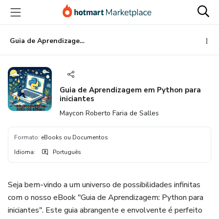
Ir
Ir
Ir
para
para
para
o
o
o
conteúdo
pagamento
rodapé
Guia de Aprendizagem em Python para iniciantes
principal
Guia de Aprendizagem em Python para
iniciantes
Maycon Roberto Faria de Salles
Formato
:
eBooks ou Documentos
Idioma
:
Português
Seja bem-vindo a um universo de possibilidades infinitas
com o nosso eBook "Guia de Aprendizagem: Python para
iniciantes". Este guia abrangente e envolvente é perfeito