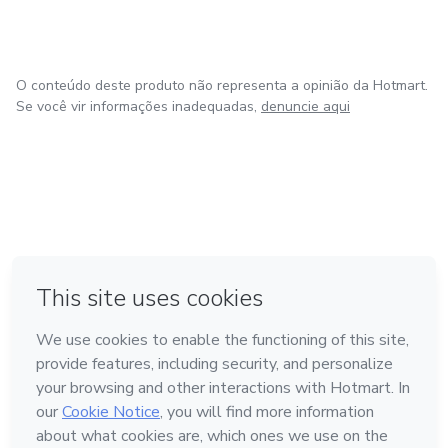
O conteúdo deste produto não representa a opinião da Hotmart.
Se você vir informações inadequadas,
denuncie aqui
em Amsterdam
em Madrid
em Bogotá
Feito com
❤
em Belo Horizonte
na Cidade do México
Conheça a Hotmart