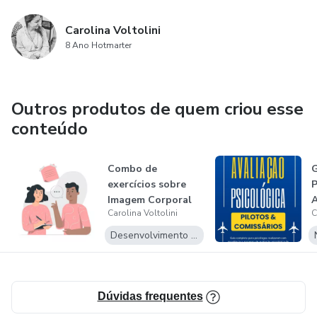
Carolina Voltolini
8 Ano Hotmarter
Outros produtos de quem criou esse
conteúdo
Combo de
G
exercícios sobre
P
Imagem Corporal
A
Carolina Voltolini
C
Desenvolvimento Pessoal
Dúvidas frequentes