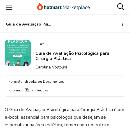
Ir
Ir
Ir
para
para
para
o
o
o
conteúdo
pagamento
rodapé
Guia de Avaliação Psicológica para Cirurgia Plástica
principal
Guia de Avaliação Psicológica para
Cirurgia Plástica
Carolina Voltolini
Formato
:
eBooks ou Documentos
Idioma
:
Português
O Guia de Avaliação Psicológica para Cirurgia Plástica é um
e-book essencial para psicólogos que desejam se
especializar na área estética, fornecendo um roteiro