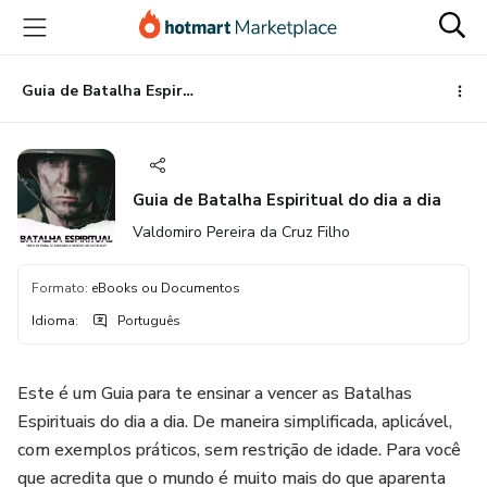
Ir
Ir
Ir
para
para
para
o
o
o
conteúdo
pagamento
rodapé
Guia de Batalha Espiritual do dia a dia
principal
Guia de Batalha Espiritual do dia a dia
Valdomiro Pereira da Cruz Filho
Formato
:
eBooks ou Documentos
Idioma
:
Português
Este é um Guia para te ensinar a vencer as Batalhas
Espirituais do dia a dia. De maneira simplificada, aplicável,
com exemplos práticos, sem restrição de idade. Para você
que acredita que o mundo é muito mais do que aparenta