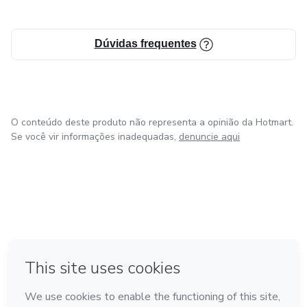
Dúvidas frequentes
O conteúdo deste produto não representa a opinião da Hotmart.
Se você vir informações inadequadas,
denuncie aqui
em Bogotá
em Amsterdam
em Madrid
na Cidade do México
Feito com
❤
em Belo Horizonte