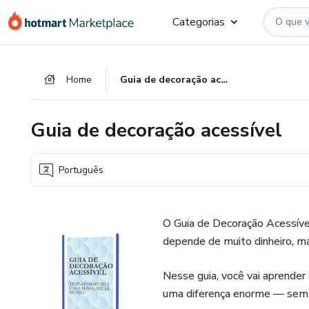
Ir
Ir
Ir
Categorias
para
para
para
o
o
o
conteúdo
pagamento
rodapé
Home
Guia de decoração acessível
principal
Guia de decoração acessível
Português
O Guia de Decoração Acessíve
depende de muito dinheiro, mas
Nesse guia, você vai aprende
uma diferença enorme — sem p