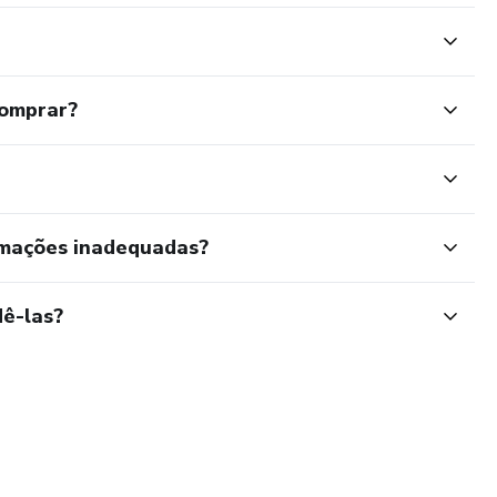
comprar?
rmações inadequadas?
ê-las?