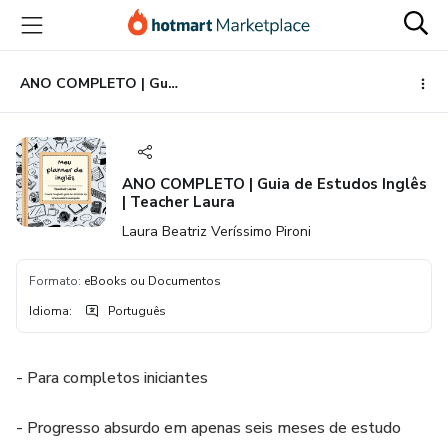
Ir
Ir
Ir
para
para
para
o
o
o
conteúdo
pagamento
rodapé
ANO COMPLETO | Guia de Estudos Inglês | Teacher Laura
principal
ANO COMPLETO | Guia de Estudos Inglês
| Teacher Laura
Laura Beatriz Veríssimo Pironi
Formato
:
eBooks ou Documentos
Idioma
:
Português
- Para completos iniciantes
- Progresso absurdo em apenas seis meses de estudo