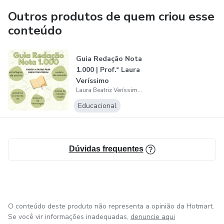
encontrará tudo para não deixar de estudar, aulas
Outros produtos de quem criou esse
exclusivas e muito mais!
conteúdo
Guia Redação Nota
1.000 | Prof.ª Laura
Veríssimo
Laura Beatriz Veríssimo Pironi
Educacional
Dúvidas frequentes
O conteúdo deste produto não representa a opinião da Hotmart.
Se você vir informações inadequadas,
denuncie aqui