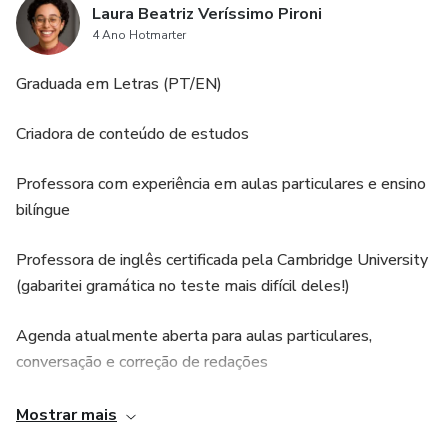
Laura Beatriz Veríssimo Pironi
4 Ano Hotmarter
Graduada em Letras (PT/EN)
Criadora de conteúdo de estudos
Professora com experiência em aulas particulares e ensino
bilíngue
Professora de inglês certificada pela Cambridge University
(gabaritei gramática no teste mais difícil deles!)
Agenda atualmente aberta para aulas particulares,
conversação e correção de redações
Sou de SP (Zona Oeste), apaixonada por literatura, artes,
Mostrar mais
linguagens, história e antiguidades, e por aqui você