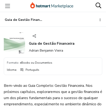
Ir
Ir
Ir
para
para
para
o
o
o
conteúdo
pagamento
rodapé
Guia de Gestão Financeira
principal
Guia de Gestão Financeira
Adrian Benjamin Vieira
Formato
:
eBooks ou Documentos
Idioma
:
Português
Bem-vindo ao Guia Completo: Gestão Financeira. Nos
próximos capítulos, exploraremos que a gestão financeira é
um dos pilares fundamentais para o sucesso de qualquer
empreendimento, especialmente no ambiente dinâmico do