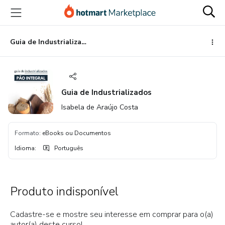
Ir
Ir
Ir
para
para
para
o
o
o
conteúdo
pagamento
rodapé
Guia de Industrializados
principal
Guia de Industrializados
Isabela de Araújo Costa
Formato
:
eBooks ou Documentos
Idioma
:
Português
Produto indisponível
Cadastre-se e mostre seu interesse em comprar para o(a)
autor(a) deste curso!