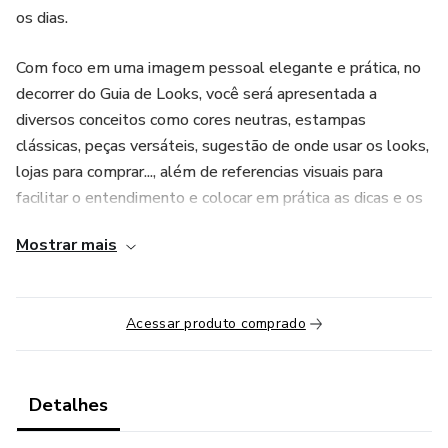
os dias.
Com foco em uma imagem pessoal elegante e prática, no
decorrer do Guia de Looks, você será apresentada a
diversos conceitos como cores neutras, estampas
clássicas, peças versáteis, sugestão de onde usar os looks,
lojas para comprar..., além de referencias visuais para
facilitar o entendimento e colocar em prática as dicas e os
conceitos apresentados.
Mostrar mais
Todo esse copilado de informações foi estruturado e
pensado para estimular você se conhecer melhor,
Acessar produto comprado
identificar seus gostos pessoais, fazer compras assertivas
e se vestir de forma intencional, rápida e prática no dia a
dia.
Detalhes
Afinal de contas, nossas roupas e como nós nos vestimos