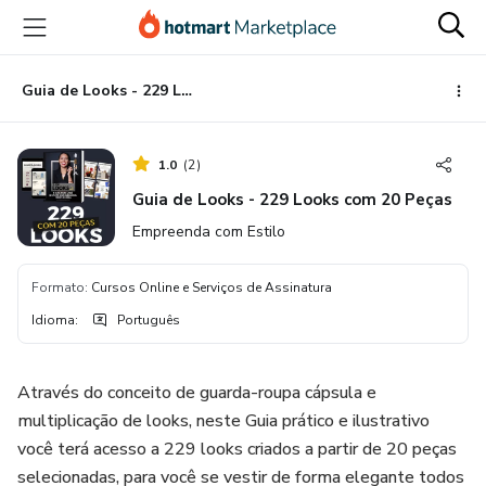
Ir
Ir
Ir
para
para
para
o
o
o
conteúdo
pagamento
rodapé
Guia de Looks - 229 Looks com 20 Peças
principal
1.0
(
2
)
Guia de Looks - 229 Looks com 20 Peças
Empreenda com Estilo
Formato
:
Cursos Online e Serviços de Assinatura
Idioma
:
Português
Através do conceito de guarda-roupa cápsula e
multiplicação de looks, neste Guia prático e ilustrativo
você terá acesso a 229 looks criados a partir de 20 peças
selecionadas, para você se vestir de forma elegante todos