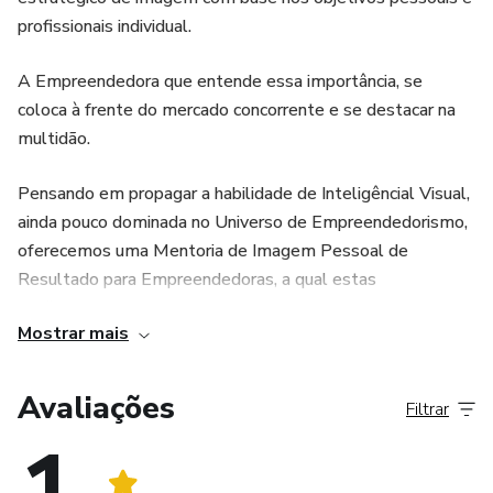
profissionais individual.
A Empreendedora que entende essa importância, se
coloca à frente do mercado concorrente e se destacar na
multidão.
Pensando em propagar a habilidade de Inteligêncial Visual,
ainda pouco dominada no Universo de Empreendedorismo,
oferecemos uma Mentoria de Imagem Pessoal de
Resultado para Empreendedoras, a qual estas
profissionais aprendem a Aumentar o Valor percebido de
Mostrar mais
sua Marca Pessoal, usando o melhor do seu Guarda-roupa!
Modalidade Individual e em Grupo.
Avaliações
Filtrar