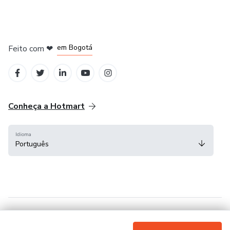
em Amsterdam
em Madrid
em Bogotá
Feito com
❤
em Belo Horizonte
na Cidade do México
Conheça a Hotmart
Idioma
Português
Central de ajuda
Termos
Privacidade
Cookies