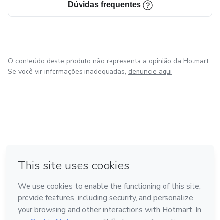
Dúvidas frequentes
O conteúdo deste produto não representa a opinião da Hotmart.
Se você vir informações inadequadas,
denuncie aqui
em Bogotá
em Amsterdam
em Madrid
na Cidade do México
Feito com
❤
em Belo Horizonte
Conheça a Hotmart