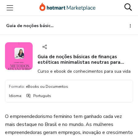
Ir
Ir
Ir
para
para
para
o
o
o
conteúdo
pagamento
rodapé
Guia de noções básicas de finanças estéticas minimalistas neutras para mulheres e capa do e-book
principal
Guia de noções básicas de finanças
estéticas minimalistas neutras para
mulheres e capa do e-book
Curso e ebook de conhecimentos para sua vida
Formato
:
eBooks ou Documentos
Idioma
:
Português
O empreendedorismo feminino tem ganhado cada vez
mais destaque no Brasil e no mundo. As mulheres
empreendedoras geram empregos, inovação e crescimento