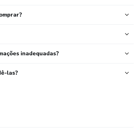
comprar?
rmações inadequadas?
ê-las?