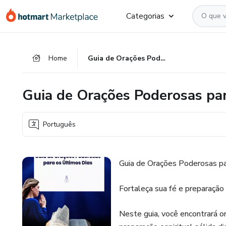
Ir
Ir
Ir
Categorias
para
para
para
o
o
o
conteúdo
pagamento
rodapé
Home
Guia de Orações Poderosas para os Últimos Dias
principal
Guia de Orações Poderosas par
Português
Guia de Orações Poderosas pa
Fortaleça sua fé e preparação 
Neste guia, você encontrará o