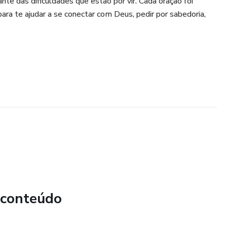
ante das dificuldades que estão por vir. Cada oração foi
ra te ajudar a se conectar com Deus, pedir por sabedoria,
 conteúdo