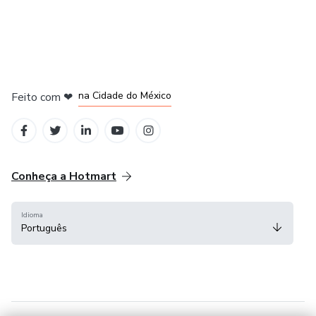
em Bogotá
em Amsterdam
em Madrid
na Cidade do México
Feito com
❤
em Belo Horizonte
Conheça a Hotmart
Idioma
Português