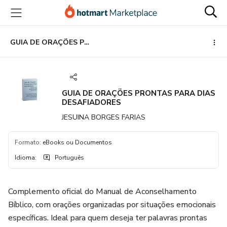
Ir
Ir
Ir
para
para
para
o
o
o
conteúdo
pagamento
rodapé
GUIA DE ORAÇÕES PRONTAS PARA DIAS DESAFIADORES
principal
GUIA DE ORAÇÕES PRONTAS PARA DIAS
DESAFIADORES
JESUINA BORGES FARIAS
Formato
:
eBooks ou Documentos
Idioma
:
Português
Complemento oficial do Manual de Aconselhamento
Bíblico, com orações organizadas por situações emocionais
específicas. Ideal para quem deseja ter palavras prontas