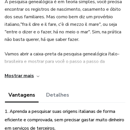
A pesquisa genealógica é em teoria simples, você precisa
encontrar os registros de nascimento, casamento e óbito
dos seus familiares. Mas como bem diz um provérbio
italiano,"fra il dire e il fare, c'è di mezzo il mare", ou seja
"entre o dizer e o fazer, há no meio o mar". Sim, na prática
não basta querer, há que saber fazer.
Vamos abrir a caixa-preta da pesquisa genealógica ítalo-
brasileira e mostrar para você o passo a passo da
metodologia que desenvolvemos todos esses anos, a
Mostrar mais
mesma que usamos diariamente para nossos clientes.
Conhecimento, orientações e dicas que vão ajudar você a
Vantagens
Detalhes
economizar centenas de euros e um processo com atalhos
para você seguir que vão acelerar e melhorar a qualidade
1. Aprenda a pesquisar suas origens italianas de forma
da sua pesquisa.
eficiente e comprovada, sem precisar gastar muito dinheiro
em serviços de terceiros.