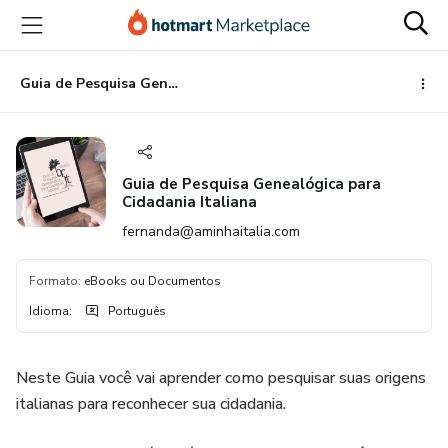
Ir
Ir
Ir
para
para
para
o
o
o
conteúdo
pagamento
rodapé
Guia de Pesquisa Genealógica para Cidadania Italiana
principal
Guia de Pesquisa Genealógica para
Cidadania Italiana
fernanda@aminhaitalia.com
Formato
:
eBooks ou Documentos
Idioma
:
Português
Neste Guia você vai aprender como pesquisar suas origens
italianas para reconhecer sua cidadania.