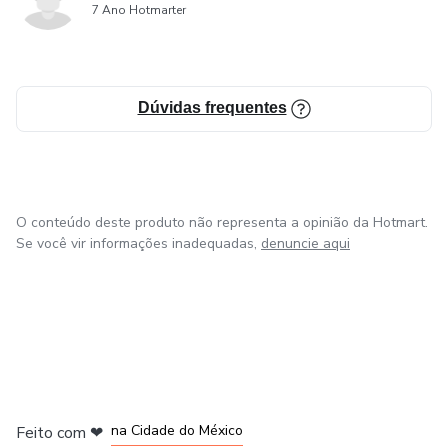
7 Ano Hotmarter
Dúvidas frequentes
O conteúdo deste produto não representa a opinião da Hotmart.
Se você vir informações inadequadas,
denuncie aqui
em Bogotá
em Amsterdam
em Madrid
na Cidade do México
Feito com
❤