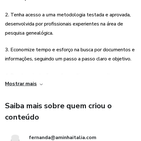
2. Tenha acesso a uma metodologia testada e aprovada,
desenvolvida por profissionais experientes na área de
pesquisa genealógica.
3. Economize tempo e esforço na busca por documentos e
informações, seguindo um passo a passo claro e objetivo.
4. Receba orientações e dicas valiosas para evitar erros
Mostrar mais
comuns e maximizar os resultados da sua pesquisa.
5. Tenha a oportunidade de reconhecer sua cidadania
Saiba mais sobre quem criou o
italiana e desfrutar dos benefícios que ela oferece, como o
conteúdo
direito de trabalhar e viver na União Europeia.
fernanda@aminhaitalia.com