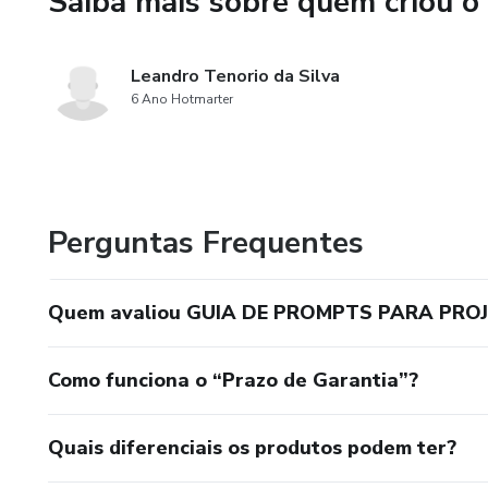
Saiba mais sobre quem criou o
Indicado para iniciantes curio
entusiastas de tecnologia, es
Leandro Tenorio da Silva
potencial da IA de forma cons
6 Ano Hotmarter
construa a confiança necessár
Perguntas Frequentes
Quem avaliou GUIA DE PROMPTS PARA PRO
Como funciona o “Prazo de Garantia”?
Quais diferenciais os produtos podem ter?