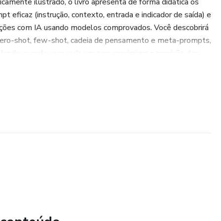
amente ilustrado, o livro apresenta de forma didática os
 eficaz (instrução, contexto, entrada e indicador de saída) e
erações com IA usando modelos comprovados. Você descobrirá
zero‑shot, few‑shot, cadeia de pensamento e meta‑prompts,
ndendo quando usar cada um para maximizar a precisão das
m como ser específico, fornecer contexto, formatar os dados
rimorar resultados. O guia aborda também as melhores
o clareza, refinamento iterativo, uso de palavras‑chave e
ra ajudar a proteger seus projetos, o capítulo de segurança
on e como evitar ataques adversariais.
pulares são descritas para que você escolha a melhor opção
 com exercícios práticos permite que você aplique
, classificando sentimentos, criando resumos e templates