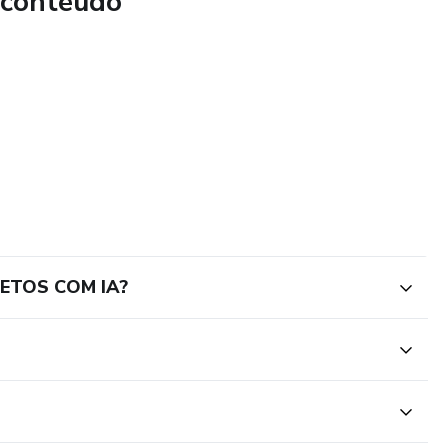
 conteúdo
sos, profissionais que querem aumentar a produtividade e
te e‑book é o companheiro ideal para quem deseja explorar o
ciente. Desenvolva sua criatividade, eleve seus projetos e
ia para conversar com máquinas de maneira eficaz.
JETOS COM IA?