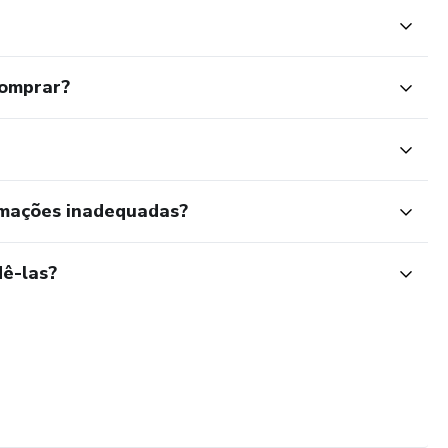
comprar?
rmações inadequadas?
ê-las?