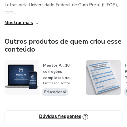
Letras pela Universidade Federal de Ouro Preto (UFOP),
• mais autonomia do aluno no processo de escrita.
com ...
Mostrar mais
Outros produtos de quem criou esse
conteúdo
Mentor AI: 10
correções
completas no
T
Professor Hector
P
padrão ENEM
p
a
Educacional
Dúvidas frequentes