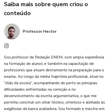
Saiba mais sobre quem criou o
• critérios de pontuação e funcionamento da correção;
conteúdo
• diferença entre fuga ao tema, tangenciamento e foco
distorcido;
Professor Hector
• orientações sobre repertório sociocultural produtivo;
• estrutura do texto dissertativo-argumentativo;
Sou professor de Redação ENEM, com ampla experiência
na formação de alunos e também na capacitação de
• proposta de intervenção com os 5 elementos exigidos.
professores que atuam diretamente na preparação para o
exame. Ao longo da minha trajetória profissional, atuei no
Para o professor, o ganho é direto:
“chão da escola”, acompanhando de perto as principais
dificuldades enfrentadas na correção e no
• menos retrabalho em correções;
desenvolvimento da escrita argumentativa, o que me
permitiu construir um olhar técnico, criterioso e alinhado às
• menos tempo explicando o básico repetidamente;
exigências da banca avaliadora. Sou formado e mestre em