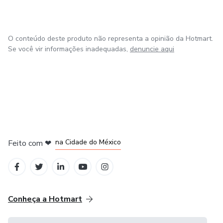
O conteúdo deste produto não representa a opinião da Hotmart.
Se você vir informações inadequadas,
denuncie aqui
em Bogotá
em Amsterdam
em Madrid
na Cidade do México
Feito com
❤
em Belo Horizonte
Conheça a Hotmart