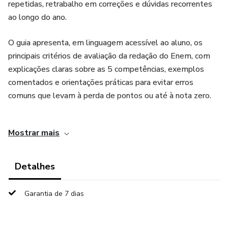
repetidas, retrabalho em correções e dúvidas recorrentes
ao longo do ano.
O guia apresenta, em linguagem acessível ao aluno, os
principais critérios de avaliação da redação do Enem, com
explicações claras sobre as 5 competências, exemplos
comentados e orientações práticas para evitar erros
comuns que levam à perda de pontos ou até à nota zero.
É um material pensado para uso em aula,
Mostrar mais
acompanhamento de estudos e orientação individual,
permitindo que o professor ganhe tempo e padronize
explicações fundamentais sem abrir mão do rigor técnico.
Detalhes
O que o aluno encontra no material:
Garantia de 7 dias
• explicação clara das 5 competências da redação do
Enem;