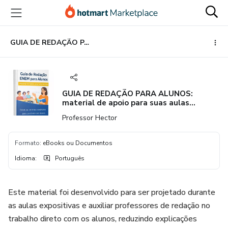
Ir
Ir
Ir
para
para
para
o
o
o
conteúdo
pagamento
rodapé
GUIA DE REDAÇÃO PARA ALUNOS: material de apoio para suas aulas expositivas
principal
GUIA DE REDAÇÃO PARA ALUNOS:
material de apoio para suas aulas
expositivas
Professor Hector
Formato
:
eBooks ou Documentos
Idioma
:
Português
Este material foi desenvolvido para ser projetado durante
as aulas expositivas e auxiliar professores de redação no
trabalho direto com os alunos, reduzindo explicações