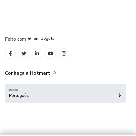
em Amsterdam
em Madrid
em Bogotá
Feito com
❤
em Belo Horizonte
na Cidade do México
Conheça a Hotmart
Idioma
Português