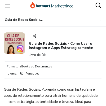
Ir
Ir
Ir
para
para
para
o
o
o
conteúdo
pagamento
rodapé
Guia de Redes Sociais - Como Usar o Instagram e Apps Estrategicamente
principal
Guia de Redes Sociais - Como Usar o
Instagram e Apps Estrategicamente
Livro do Dia
Formato
:
eBooks ou Documentos
Idioma
:
Português
Guia de Redes Sociais: Aprenda como usar Instagram e
apps de relacionamento para atrair homens de qualidade
— com estratégia, autenticidade e leveza. Ideal para