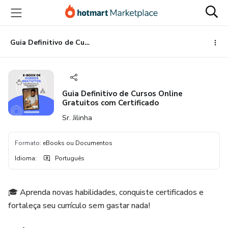
Ir
Ir
Ir
para
para
para
o
o
o
conteúdo
pagamento
rodapé
Guia Definitivo de Cursos Online Gratuitos com Certificado
principal
Guia Definitivo de Cursos Online
Gratuitos com Certificado
Sr. Jilinha
Formato
:
eBooks ou Documentos
Idioma
:
Português
🎓 Aprenda novas habilidades, conquiste certificados e
fortaleça seu currículo sem gastar nada!