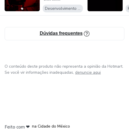
Desenvolvimento Pessoal
Dúvidas frequentes
O conteúdo deste produto não representa a opinião da Hotmart.
Se você vir informações inadequadas,
denuncie aqui
em Bogotá
em Amsterdam
em Madrid
na Cidade do México
Feito com
❤