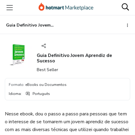
Ir
Ir
Ir
para
para
para
o
o
o
conteúdo
pagamento
rodapé
Guia Definitivo Jovem Aprendiz de Sucesso
principal
Guia Definitivo Jovem Aprendiz de
Sucesso
Best Seller
Formato
:
eBooks ou Documentos
Idioma
:
Português
Nesse ebook, dou o passo a passo para pessoas que tem
o interesse de se tornarem um jovem aprendiz de sucesso
com as mais diversas técnicas que utilizei quando trabalhei