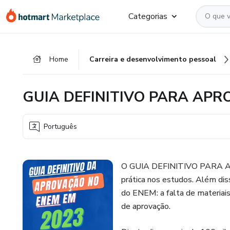
Ir
Ir
Ir
Categorias
para
para
para
o
o
o
conteúdo
pagamento
rodapé
Home
Carreira e desenvolvimento pessoal
principal
GUIA DEFINITIVO PARA APR
Português
O GUIA DEFINITIVO PARA A
prática nos estudos. Além di
do ENEM: a falta de materiai
de aprovação.