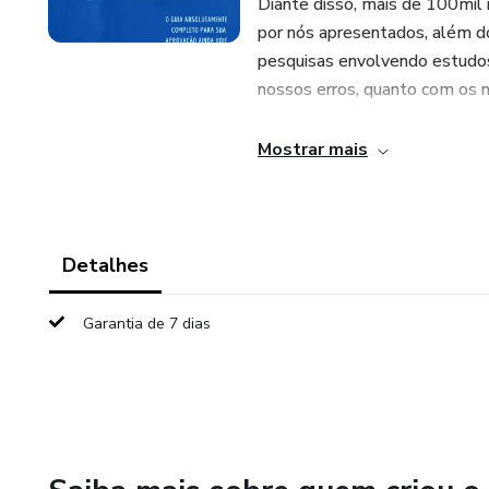
Diante disso, mais de 100mil 
por nós apresentados, além do
pesquisas envolvendo estudos
nossos erros, quanto com os 
Dessa forma você receberá um 
Mostrar mais
que tivemos que errar para apr
tempo, com esse material voc
aprendizado em suas mãos de 
errando e tentando acertar. C
Detalhes
empenho para conquistar suas
Garantia de 7 dias
Dessa forma, nosso intuito é g
metas. Conte conosco sempre