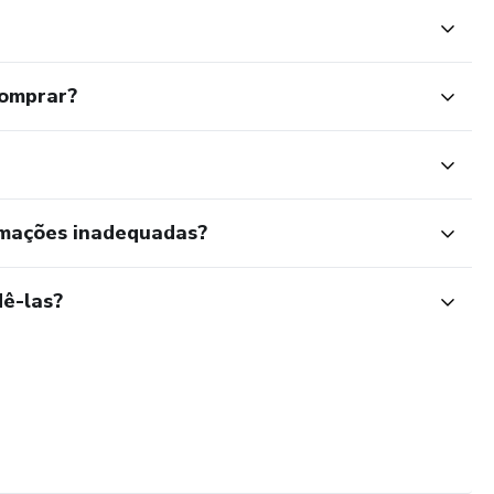
comprar?
rmações inadequadas?
ê-las?