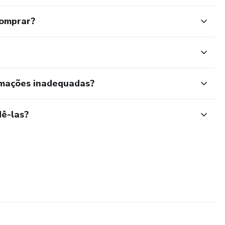
comprar?
rmações inadequadas?
ê-las?