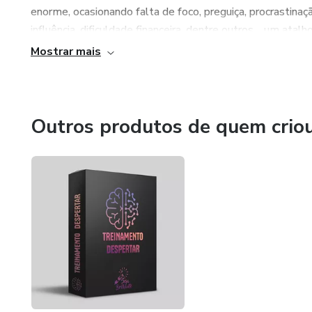
enorme, ocasionando falta de foco, preguiça, procrastinaçã
influência, dificuldade financeira, dentre outros… um ata
Mostrar mais
Aprenda a cuidar cada vez melhor do seu corpo, da sua m
importante da sua vida: emocional, social, familiar, intelectu
Outros produtos de quem crio