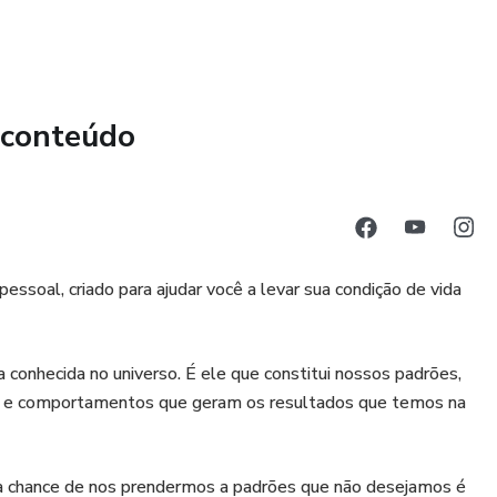
idades do mercado imobiliário e comece a receber renda de
tenção de imóveis:
 conteúdo
tista e não precisa se preocupar com a administração e
m de todos os aspectos relacionados aos imóveis do fundo,
esfrute dos benefícios do investimento imobiliário sem as
imóvel.
ssoal, criado para ajudar você a levar sua condição de vida
onhecida no universo. É ele que constitui nossos padrões,
os e comportamentos que geram os resultados que temos na
a chance de nos prendermos a padrões que não desejamos é