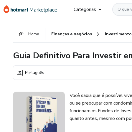
Ir
Ir
Ir
Categorias
para
para
para
o
o
o
conteúdo
pagamento
rodapé
Home
Finanças e negócios
Investimento
principal
Guia Definitivo Para Investir 
Português
Você sabia que é possível viv
ou se preocupar com condomín
funcionam os Fundos de Investi
quanto antes, mesmo com pouc