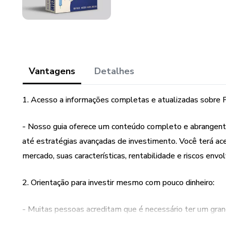
Vantagens
Detalhes
1. Acesso a informações completas e atualizadas sobre Fu
- Nosso guia oferece um conteúdo completo e abrangente
até estratégias avançadas de investimento. Você terá ace
mercado, suas características, rentabilidade e riscos envol
2. Orientação para investir mesmo com pouco dinheiro:
- Muitas pessoas acreditam que é necessário ter um grand
é mais um obstáculo. Nosso guia mostra como é possível