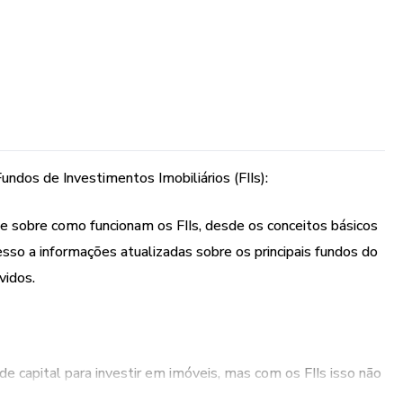
ndos de Investimentos Imobiliários (FIIs):
 sobre como funcionam os FIIs, desde os conceitos básicos
sso a informações atualizadas sobre os principais fundos do
vidos.
e capital para investir em imóveis, mas com os FIIs isso não
 começar a investir em fundos imobiliários mesmo com