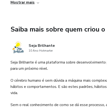
Mostrar mais
pouco dinheiro, permitindo que você aproveite as oportun
aluguéis sem precisar comprar um imóvel.
3. Eliminação de preocupações com administração e manu
Saiba mais sobre quem criou o
- Ao investir em fundos imobiliários, você se torna um co
manutenção dos imóveis. Os gestores profissionais cuida
Seja Brilhante
10 Ano Hotmarter
desde a locação até a manutenção, permitindo que você d
preocupações e responsabilidades de um proprietário de 
Seja Brilhante é uma plataforma sobre desenvolvimento pe
para um próximo nível.
O cérebro humano é sem dúvida a máquina mais complexa c
hábitos e comportamentos. E são estes padrões, hábit
vida.
Sem o real conhecimento de como se dá esse processo, 