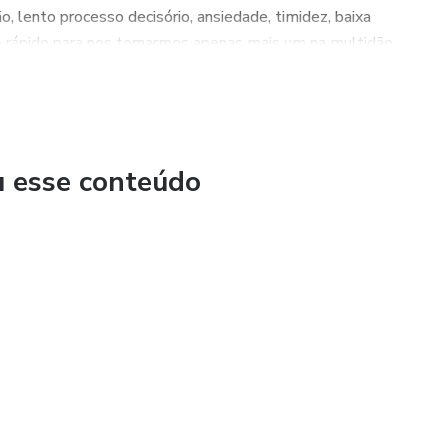
o, lento processo decisório, ansiedade, timidez, baixa
lho rápido para nos tornarmos apenas mais um na multidão.
ente e do seu espírito. Descubra como desenvolver cada pilar
al, financeiro, espiritual, conjugal, profissional.
u esse conteúdo