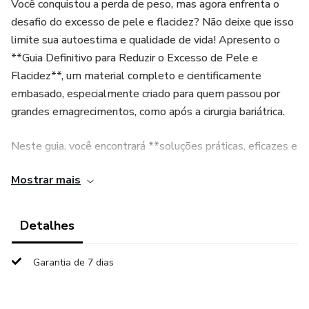
Você conquistou a perda de peso, mas agora enfrenta o
desafio do excesso de pele e flacidez? Não deixe que isso
limite sua autoestima e qualidade de vida! Apresento o
**Guia Definitivo para Reduzir o Excesso de Pele e
Flacidez**, um material completo e cientificamente
embasado, especialmente criado para quem passou por
grandes emagrecimentos, como após a cirurgia bariátrica.
Neste guia, você encontrará **soluções práticas, eficazes e
comprovadas** para recuperar a firmeza e elasticidade da
Mostrar mais
pele.
**O que você vai aprender:**
Detalhes
✅ Por que ocorre o excesso de pele e os fatores que
Garantia de 7 dias
influenciam a elasticidade.
✅ Como a idade, genética e estilo de vida afetam sua pele