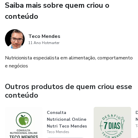
Saiba mais sobre quem criou o
e o que fazer em cada fase da vida.
conteúdo
✅ O papel poderoso de suplementos como colágeno
hidrolisado, ácido hialurônico e antioxidantes.
Teco Mendes
11 Ano Hotmarter
✅ Como a musculação pode transformar o seu corpo,
preenchendo áreas flácidas com massa magra.
Nutricionista especialista em alimentação, comportamento
e negócios
✅ Protocolos de jejum intermitente que ativam a
**autofagia**, ajudando a "reciclar" tecidos danificados.
Outros produtos de quem criou esse
✅ Cremes, tratamentos estéticos e quando considerar
conteúdo
intervenções cirúrgicas para flacidez severa.
Consulta
D
✅ Dicas de estilo de vida que realmente funcionam para
Nutricional Online
N
melhorar a aparência e saúde da pele.
Nutri Teco Mendes
T
Teco Mendes