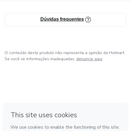
Dúvidas frequentes
O conteúdo deste produto não representa a opinião da Hotmart.
Se você vir informações inadequadas,
denuncie aqui
em Amsterdam
em Madrid
em Bogotá
Feito com
❤
em Belo Horizonte
na Cidade do México