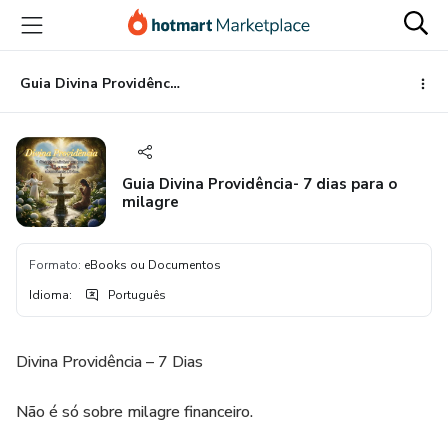
Ir
Ir
Ir
para
para
para
o
o
o
conteúdo
pagamento
rodapé
Guia Divina Providência- 7 dias para o milagre
principal
Guia Divina Providência- 7 dias para o
milagre
Formato
:
eBooks ou Documentos
Idioma
:
Português
Divina Providência – 7 Dias
Não é só sobre milagre financeiro.