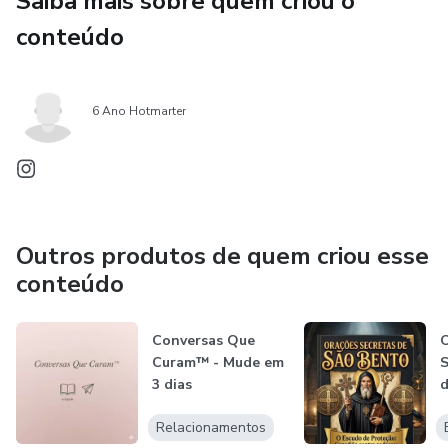
Saiba mais sobre quem criou o
conteúdo
6 Ano Hotmarter
Outros produtos de quem criou esse
conteúdo
Conversas Que
O
Curam™ - Mude em
S
3 dias
d
U
Relacionamentos