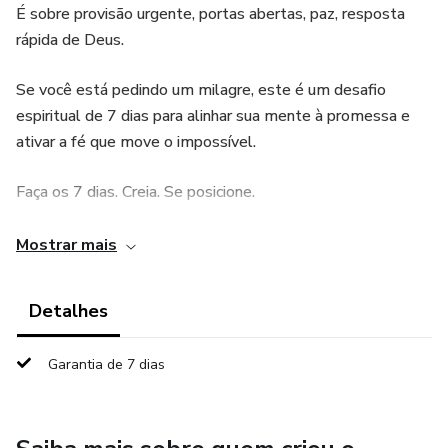
É sobre provisão urgente, portas abertas, paz, resposta
rápida de Deus.
Se você está pedindo um milagre, este é um desafio
espiritual de 7 dias para alinhar sua mente à promessa e
ativar a fé que move o impossível.
Faça os 7 dias. Creia. Se posicione.
Se não sentir mudança real, seu dinheiro de volta.
Mostrar mais
Por R$19,90 você decide viver o milagre — ou continuar
Detalhes
esperando.
Garantia de 7 dias