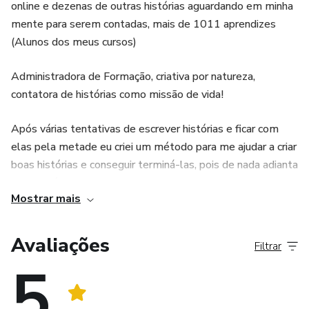
online e dezenas de outras histórias aguardando em minha
mente para serem contadas, mais de 1011 aprendizes
(Alunos dos meus cursos)
Administradora de Formação, criativa por natureza,
contatora de histórias como missão de vida!
Após várias tentativas de escrever histórias e ficar com
elas pela metade eu criei um método para me ajudar a criar
boas histórias e conseguir terminá-las, pois de nada adianta
uma história que não pode ser contada.
Mostrar mais
Fundadora do Lição Nerd, meu objetivo é ajudar no
combate a depressão na adolescência utilizando o poder
Avaliações
Filtrar
das histórias para ajudar pessoas.
5