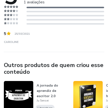
1 avaliações
5
25/03/2021
CAROLINE
Outros produtos de quem criou esse
conteúdo
A jornada do
O
aprendiz de
i
escritor 2.0
h
Ju Sensei
J