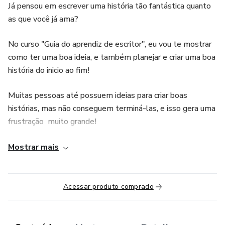
Já pensou em escrever uma história tão fantástica quanto
as que você já ama?
No curso "Guia do aprendiz de escritor", eu vou te mostrar
como ter uma boa ideia, e também planejar e criar uma boa
história do inicio ao fim!
Muitas pessoas até possuem ideias para criar boas
histórias, mas não conseguem terminá-las, e isso gera uma
frustração muito grande!
Descubra que você é capaz de escrever histórias
Mostrar mais
fantásticas! Eu serei a sua Sensei nesse trinamento, te
guiando nos seus primeiros passos como aprendiz.
Acredite que escrever uma história pode transformar a sua
Acessar produto comprado
vida!
O guia possui 7 passos objetivos para você se preparar,