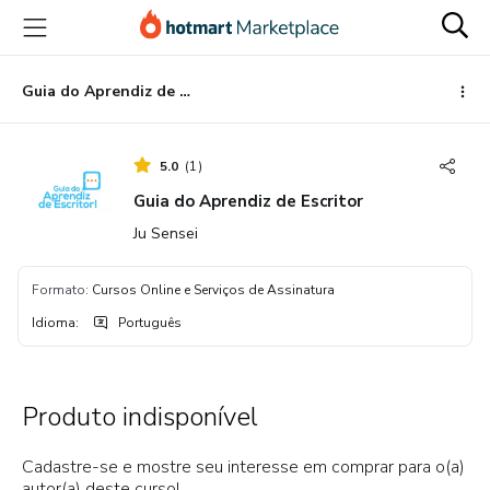
Ir
Ir
Ir
para
para
para
o
o
o
conteúdo
pagamento
rodapé
Guia do Aprendiz de Escritor
principal
5.0
(
1
)
Guia do Aprendiz de Escritor
Ju Sensei
Formato
:
Cursos Online e Serviços de Assinatura
Idioma
:
Português
Produto indisponível
Cadastre-se e mostre seu interesse em comprar para o(a)
autor(a) deste curso!