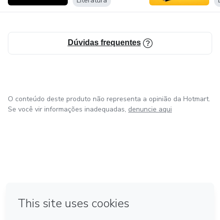
Literatura
Dúvidas frequentes
O conteúdo deste produto não representa a opinião da Hotmart.
Se você vir informações inadequadas,
denuncie aqui
em Amsterdam
em Madrid
em Bogotá
Feito com
❤
em Belo Horizonte
na Cidade do México