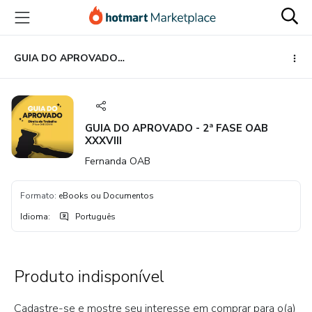
Ir
Ir
Ir
para
para
para
o
o
o
conteúdo
pagamento
rodapé
GUIA DO APROVADO - 2ª FASE OAB XXXVIII
principal
GUIA DO APROVADO - 2ª FASE OAB
XXXVIII
Fernanda OAB
Formato
:
eBooks ou Documentos
Idioma
:
Português
Produto indisponível
Cadastre-se e mostre seu interesse em comprar para o(a)