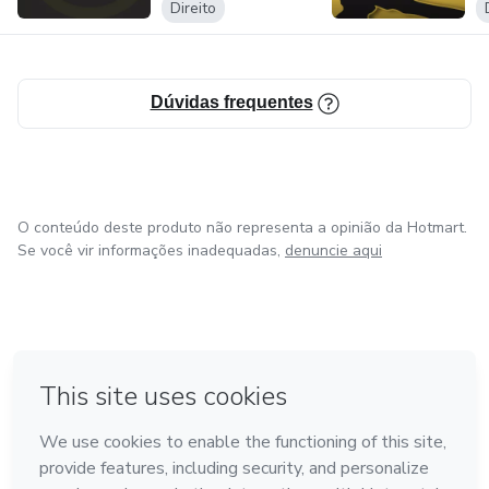
Direito
Dúvidas frequentes
O conteúdo deste produto não representa a opinião da Hotmart.
Se você vir informações inadequadas,
denuncie aqui
em Bogotá
em Amsterdam
em Madrid
na Cidade do México
Feito com
❤
em Belo Horizonte