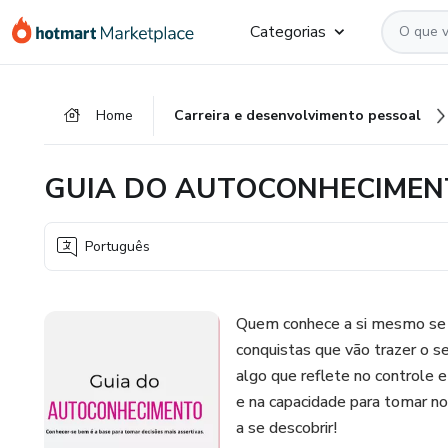
Ir
Ir
Ir
Categorias
para
para
para
o
o
o
conteúdo
pagamento
rodapé
Home
Carreira e desenvolvimento pessoal
principal
GUIA DO AUTOCONHECIMEN
Português
Quem conhece a si mesmo se t
conquistas que vão trazer o s
algo que reflete no controle 
e na capacidade para tomar nova
a se descobrir!