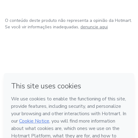
O conteúdo deste produto não representa a opinião da Hotmart.
Se você vir informações inadequadas,
denuncie aqui
em Bogotá
em Amsterdam
em Madrid
na Cidade do México
Feito com
❤
em Belo Horizonte
Conheça a Hotmart
Idioma