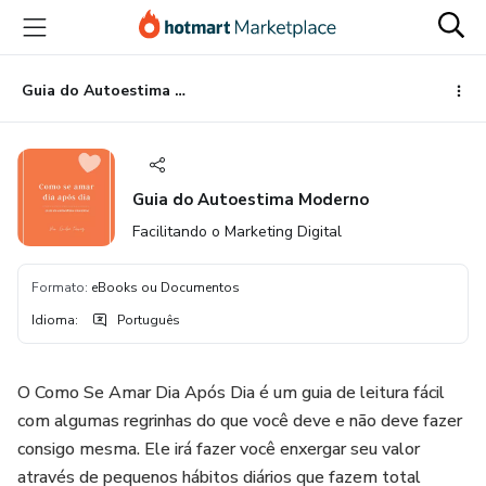
Ir
Ir
Ir
para
para
para
o
o
o
conteúdo
pagamento
rodapé
Guia do Autoestima Moderno
principal
Guia do Autoestima Moderno
Facilitando o Marketing Digital
Formato
:
eBooks ou Documentos
Idioma
:
Português
O Como Se Amar Dia Após Dia é um guia de leitura fácil
com algumas regrinhas do que você deve e não deve fazer
consigo mesma. Ele irá fazer você enxergar seu valor
através de pequenos hábitos diários que fazem total