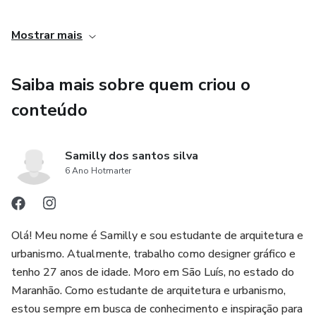
Projeto final
Mostrar mais
Elementos geográficos do projeto arquitetônico
Saiba mais sobre quem criou o
Detalhamento
conteúdo
Projeto de interiores
Samilly dos santos silva
6 Ano Hotmarter
Estilos arquitetônicos
Olá! Meu nome é Samilly e sou estudante de arquitetura e
urbanismo. Atualmente, trabalho como designer gráfico e
tenho 27 anos de idade. Moro em São Luís, no estado do
Maranhão. Como estudante de arquitetura e urbanismo,
estou sempre em busca de conhecimento e inspiração para