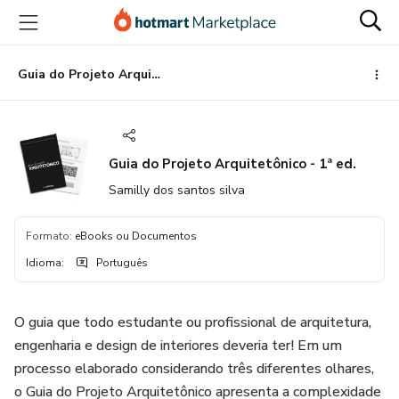
Ir
Ir
Ir
para
para
para
o
o
o
conteúdo
pagamento
rodapé
Guia do Projeto Arquitetônico - 1ª ed.
principal
Guia do Projeto Arquitetônico - 1ª ed.
Samilly dos santos silva
Formato
:
eBooks ou Documentos
Idioma
:
Português
O guia que todo estudante ou profissional de arquitetura,
engenharia e design de interiores deveria ter! Em um
processo elaborado considerando três diferentes olhares,
o Guia do Projeto Arquitetônico apresenta a complexidade