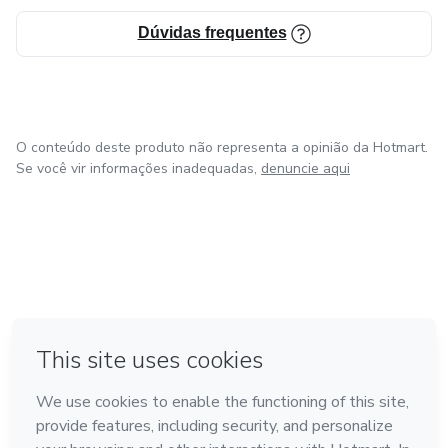
Dúvidas frequentes
O conteúdo deste produto não representa a opinião da Hotmart.
Se você vir informações inadequadas,
denuncie aqui
em Amsterdam
em Madrid
em Bogotá
Feito com
❤
em Belo Horizonte
na Cidade do México