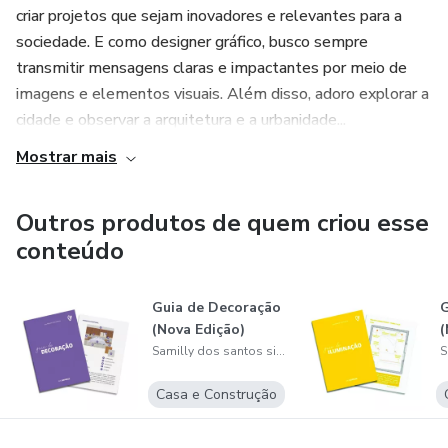
criar projetos que sejam inovadores e relevantes para a
sociedade. E como designer gráfico, busco sempre
transmitir mensagens claras e impactantes por meio de
imagens e elementos visuais. Além disso, adoro explorar a
cidade e observar a arquitetura e a urbanidade...
Mostrar mais
Outros produtos de quem criou esse
conteúdo
Guia de Decoração
G
(Nova Edição)
(
Samilly dos santos silva
Casa e Construção