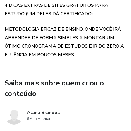
4 DICAS EXTRAS DE SITES GRATUITOS PARA
Não perca essa oportunidade de trazer mais conhecimento
ESTUDO (UM DELES DÁ CERTIFICADO)
para si, aproveite esse guia que está maravilhoso e foi
elaborado com muito carinho.
METODOLOGIA EFICAZ DE ENSINO, ONDE VOCÊ IRÁ
APRENDER DE FORMA SIMPLES A MONTAR UM
ÓTIMO CRONOGRAMA DE ESTUDOS E IR DO ZERO A
FLUÊNCIA EM POUCOS MESES.
Saiba mais sobre quem criou o
conteúdo
Alana Brandes
6 Ano Hotmarter