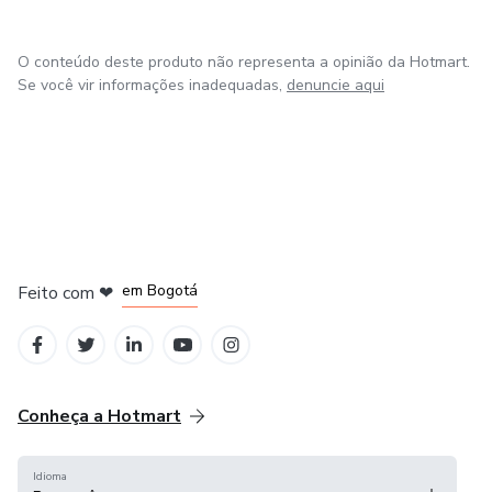
O conteúdo deste produto não representa a opinião da Hotmart.
Se você vir informações inadequadas,
denuncie aqui
em Amsterdam
em Madrid
em Bogotá
Feito com
❤
em Belo Horizonte
na Cidade do México
Conheça a Hotmart
Idioma