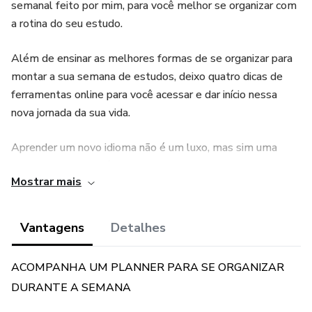
semanal feito por mim, para você melhor se organizar com
a rotina do seu estudo.
Além de ensinar as melhores formas de se organizar para
montar a sua semana de estudos, deixo quatro dicas de
ferramentas online para você acessar e dar início nessa
nova jornada da sua vida.
Aprender um novo idioma não é um luxo, mas sim uma
necessidade, pois irá abrir novas oportunidades na sua vida
Mostrar mais
e irá dar mais liberdade geográfica também.
Esse guia é focado no estudo do idioma espanhol, mas as
Vantagens
Detalhes
dicas são aplicáveis a qualquer idioma que queira estudar.
Foi elaborado com base no meu método de estudo com o
ACOMPANHA UM PLANNER PARA SE ORGANIZAR
idioma espanhol, onde consegui chegar a fluência em
DURANTE A SEMANA
apenas um ano de muito estudo e dedicação. É uma leitura
leve e de fácil entendimento para todos.