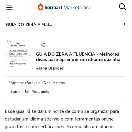
Ir
Ir
Ir
para
para
para
o
o
o
conteúdo
pagamento
rodapé
GUIA DO ZERA A FLUENCIA - Melhores dicas para aprender um idioma sozinha
principal
GUIA DO ZERA A FLUENCIA - Melhores
dicas para aprender um idioma sozinha
Alana Brandes
Formato
:
eBooks ou Documentos
Idioma
:
Português
Esse guia irá te dar um norte de como se organizar para
estudar um idioma sozinha e com ferramentas online,
gratuitas e com certificações. Acompanha um planner