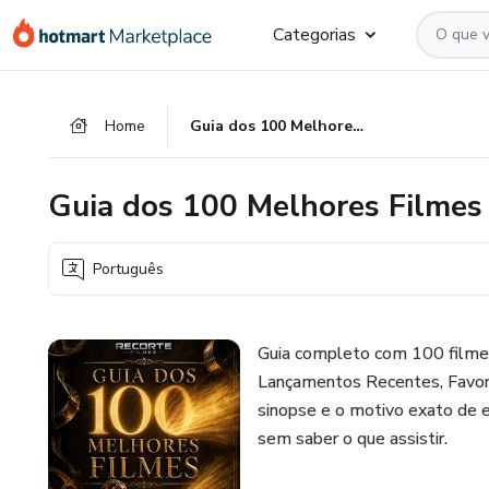
Ir
Ir
Ir
Categorias
para
para
para
o
o
o
conteúdo
pagamento
rodapé
Home
Guia dos 100 Melhores Filmes
principal
Guia dos 100 Melhores Filmes
Português
Guia completo com 100 filmes
Lançamentos Recentes, Favorit
sinopse e o motivo exato de es
sem saber o que assistir.