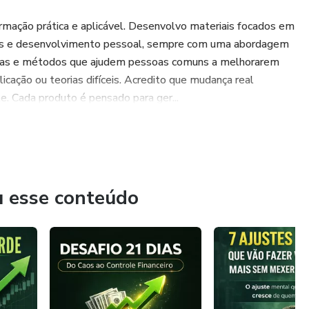
ormação prática e aplicável. Desenvolvo materiais focados em
soais e desenvolvimento pessoal, sempre com uma abordagem
amentas e métodos que ajudem pessoas comuns a melhorarem
icação ou teorias difíceis. Acredito que mudança real
e. Cada produto é pensado para ger...
u esse conteúdo