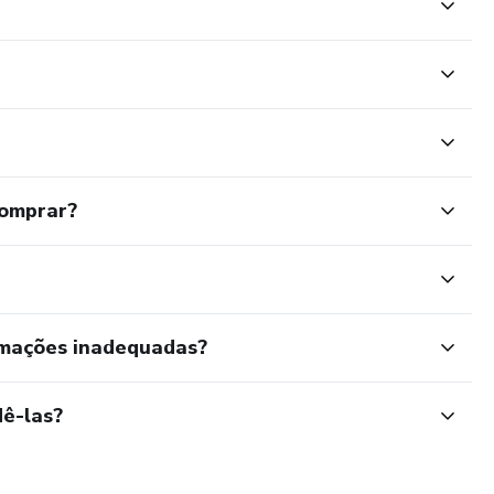
comprar?
rmações inadequadas?
ê-las?