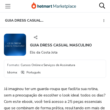
Ir
Ir
Ir
para
para
para
o
o
o
conteúdo
pagamento
rodapé
GUIA DRESS CASUAL MASCULINO
principal
GUIA DRESS CASUAL MASCULINO
Elis da Costa Jota
Formato
:
Cursos Online e Serviços de Assinatura
Idioma
:
Português
Já imaginou ter um guarda-roupa que facilita sua rotina,
sem a preocupação de escolher o look ideal todos os dias?
Com este ebook, você terá acesso a 25 peças essenciais
que se combinam de forma prática, resultando em mais de