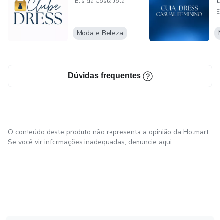
Elis da Costa Jota
E
Moda e Beleza
Dúvidas frequentes
O conteúdo deste produto não representa a opinião da Hotmart.
Se você vir informações inadequadas,
denuncie aqui