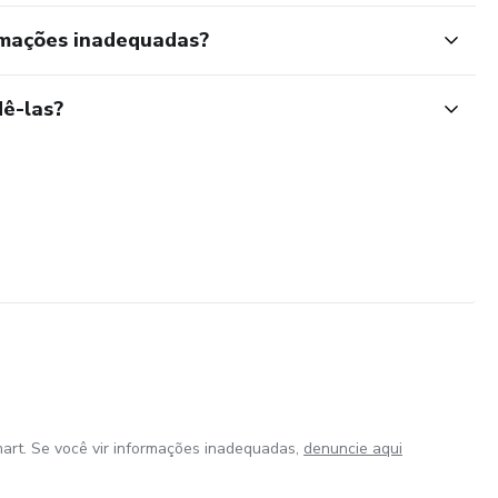
rmações inadequadas?
ê-las?
art. Se você vir informações inadequadas,
denuncie aqui