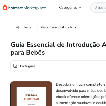
Ir
Ir
Ir
Categorias
para
para
para
o
o
o
conteúdo
pagamento
rodapé
Home
Guia Essencial de Introdução Alimentar: Nutrição Inteligente para Bebês
principal
Guia Essencial de Introdução A
para Bebês
Português
Descubra um guia completo e 
desenvolvido para mães que b
ebook oferece orientações pr
alimentação saudável e equili