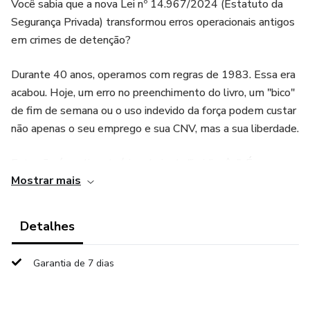
Você sabia que a nova Lei nº 14.967/2024 (Estatuto da
Segurança Privada) transformou erros operacionais antigos
em crimes de detenção?
Durante 40 anos, operamos com regras de 1983. Essa era
acabou. Hoje, um erro no preenchimento do livro, um "bico"
de fim de semana ou o uso indevido da força podem custar
não apenas o seu emprego e sua CNV, mas a sua liberdade.
Este não é um livro teórico cheio de "juridiquês". É um
Mostrar mais
Manual de Trincheira, escrito por quem vive a realidade
operacional, para proteger o seu CPF e a sua carreira.
Detalhes
O que você vai dominar com este Guia:
Garantia de 7 dias
✅ O Fim da Clandestinidade: Entenda por que o "bico"
agora dá cadeia (Art. 57) e como se proteger.