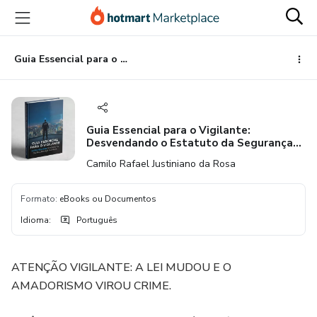
Ir
Ir
Ir
para
para
para
o
o
o
conteúdo
pagamento
rodapé
Guia Essencial para o Vigilante: Desvendando o Estatuto da Segurança Privada
principal
Guia Essencial para o Vigilante:
Desvendando o Estatuto da Segurança
Privada
Camilo Rafael Justiniano da Rosa
Formato
:
eBooks ou Documentos
Idioma
:
Português
ATENÇÃO VIGILANTE: A LEI MUDOU E O
AMADORISMO VIROU CRIME.