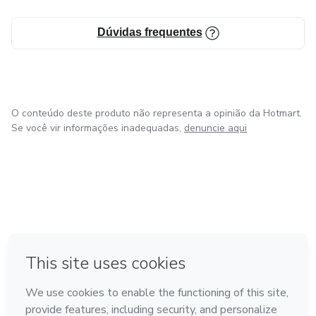
Formato: E-book (PDF de Alta Resolução) Páginas: 156
Entrega: Imediata via e-mail.
Dúvidas frequentes
Não espere a intimação chegar. Arme sua mente agora.
O conteúdo deste produto não representa a opinião da Hotmart.
Se você vir informações inadequadas,
denuncie aqui
em Bogotá
em Amsterdam
em Madrid
na Cidade do México
Feito com
❤
em Belo Horizonte