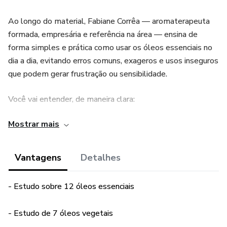
Ao longo do material, Fabiane Corrêa — aromaterapeuta
formada, empresária e referência na área — ensina de
forma simples e prática como usar os óleos essenciais no
dia a dia, evitando erros comuns, exageros e usos inseguros
que podem gerar frustração ou sensibilidade.
Você vai entender, de maneira clara:
Mostrar mais
O que são óleos essenciais e como eles atuam no corpo
físico e emocional
Vantagens
Detalhes
Como identificar a qualidade real dos óleos e evitar
produtos adulterados
- Estudo sobre 12 óleos essenciais
As formas corretas de uso: aromático, tópico e interno
- Estudo de 7 óleos vegetais
(com orientações de segurança)