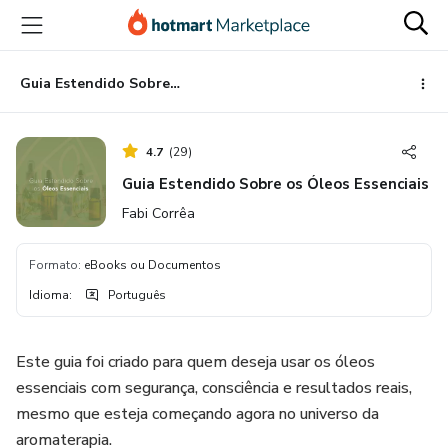
Ir
Ir
Ir
para
para
para
o
o
o
conteúdo
pagamento
rodapé
Guia Estendido Sobre os Óleos Essenciais
principal
4.7
(
29
)
Guia Estendido Sobre os Óleos Essenciais
Fabi Corrêa
Formato
:
eBooks ou Documentos
Idioma
:
Português
Este guia foi criado para quem deseja usar os óleos
essenciais com segurança, consciência e resultados reais,
mesmo que esteja começando agora no universo da
aromaterapia.