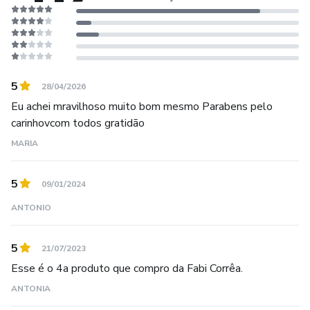
Nesse caminho me deparei com muitos usuários de óleos
essenciais que não possuem os conhecimentos básicos
para utilização efetiva e segura.
Entendendo ser minha missão apoiar a todos no uso
5
28/04/2026
correto e responsável, decidi compartilhar um pouco da
Eu achei mravilhoso muito bom mesmo Parabens pelo
minha experiência acumulada através do CURSO DE
carinhovcom todos gratidão
AROMATERAPIA ONLINE, para que outras pessoas
MARIA
possam se beneficiar desse método.
5
09/01/2024
ANTONIO
5
21/07/2023
Esse é o 4a produto que compro da Fabi Corrêa.
ANTONIA