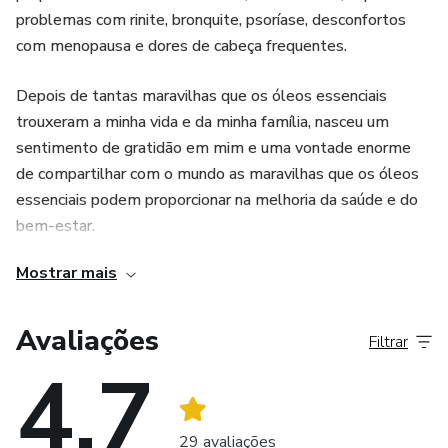
problemas com rinite, bronquite, psoríase, desconfortos
✔️ Profissionais da área da saúde, bem-estar e terapias
com menopausa e dores de cabeça frequentes.
integrativas
Depois de tantas maravilhas que os óleos essenciais
✔️ Famílias que desejam reduzir a carga tóxica do cotidiano
trouxeram a minha vida e da minha família, nasceu um
sentimento de gratidão em mim e uma vontade enorme
Mais do que um e-book, este guia funciona como um
de compartilhar com o mundo as maravilhas que os óleos
manual de consulta, para ser usado sempre que surgir uma
essenciais podem proporcionar na melhoria da saúde e do
dúvida sobre qual óleo usar, como diluir e qual aplicação é
bem-estar.
mais indicada.
Mostrar mais
O sentimento foi tão poderoso que resolvi abandonar meu
Um primeiro passo consciente para transformar o cuidado
antigo emprego em uma multinacional e trabalhar
com você, sua casa e sua família através da aromaterapia.
divulgando essas soluções naturais, deixando para trás
Avaliações
Filtrar
uma carreira bem-sucedida e minha formação em
4.7
engenharia e começando uma nova fase da minha vida
estudando aromaterapia.
29 avaliações