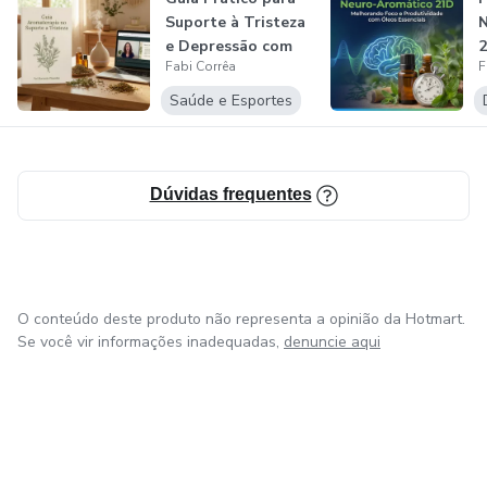
Suporte à Tristeza
N
e Depressão com
2
Fabi Corrêa
F
Aromate...
F
Saúde e Esportes
Dúvidas frequentes
O conteúdo deste produto não representa a opinião da Hotmart.
Se você vir informações inadequadas,
denuncie aqui