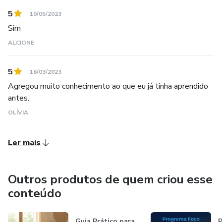
5
10/05/2023
Sim
ALCIONE
5
16/03/2023
Agregou muito conhecimento ao que eu já tinha aprendido
antes.
OLÍVIA
Ler mais
Outros produtos de quem criou esse
conteúdo
Guia Prático para
P