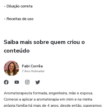
Como fazer diluições adequadas com óleos vegetais
- Diluição correta
Quais são as contraindicações e cuidados importantes para
- Receitas de uso
adultos, crianças, gestantes e idosos
Além da parte teórica, o guia traz receitas práticas e
Saiba mais sobre quem criou o
aplicáveis, pensadas para a rotina real: sono, estresse,
ansiedade, foco, dores, cuidados com a pele, bem-estar
conteúdo
emocional e muito mais.
Fabi Corrêa
Este material é ideal para:
7 Ano Hotmarter
✔️ Quem quer começar na aromaterapia sem confusão
✔️ Quem já usa óleos, mas sente insegurança nas dosagens
Aromaterapeuta formada, engenheira, mãe e esposa.
Comecei a aplicar a aromaterapia em mim e na minha
✔️ Quem busca soluções naturais para o dia a dia
própria família há mais de 4 anos, desde então, superamos