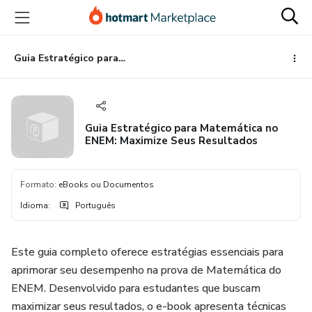
Ir
Ir
Ir
para
para
para
o
o
o
conteúdo
pagamento
rodapé
Guia Estratégico para Matemática no ENEM: Maximize Seus Resultados
principal
Guia Estratégico para Matemática no
ENEM: Maximize Seus Resultados
Formato
:
eBooks ou Documentos
Idioma
:
Português
Este guia completo oferece estratégias essenciais para
aprimorar seu desempenho na prova de Matemática do
ENEM. Desenvolvido para estudantes que buscam
maximizar seus resultados, o e-book apresenta técnicas