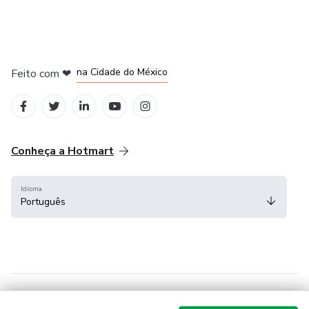
em Bogotá
em Amsterdam
em Madrid
na Cidade do México
Feito com
❤
em Belo Horizonte
Conheça a Hotmart
Idioma
Português