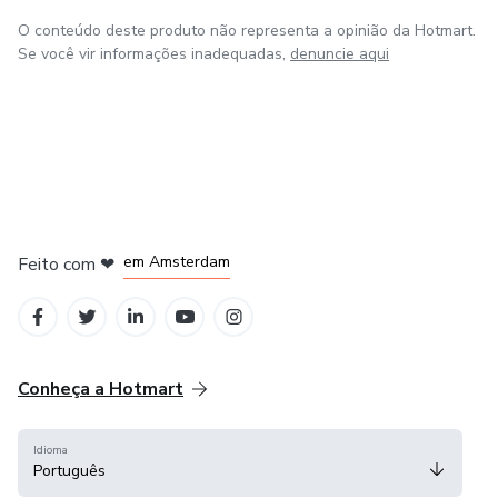
O conteúdo deste produto não representa a opinião da Hotmart.
Se você vir informações inadequadas,
denuncie aqui
em Amsterdam
Feito com
❤
em Belo Horizonte
na Cidade do México
em Bogotá
em Madrid
Conheça a Hotmart
Idioma
Português