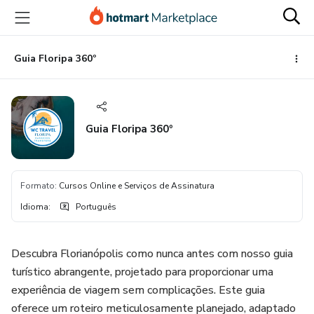
Ir
Ir
Ir
para
para
para
o
o
o
conteúdo
pagamento
rodapé
Guia Floripa 360º
principal
Guia Floripa 360º
Formato
:
Cursos Online e Serviços de Assinatura
Idioma
:
Português
Descubra Florianópolis como nunca antes com nosso guia
turístico abrangente, projetado para proporcionar uma
experiência de viagem sem complicações. Este guia
oferece um roteiro meticulosamente planejado, adaptado