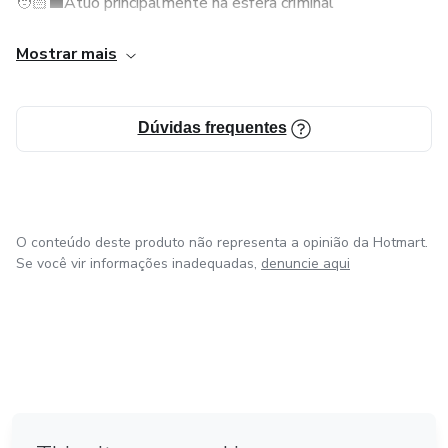
🧑🏻‍💼Atuo principalmente na esfera criminal
🧑🏻‍💻 Especializada em Direitos da Internet e Inovações
Mostrar mais
Tecnológicas
Pós Graduada em Direito Processual Civil
Dúvidas frequentes
📍 Atuação em todo o Brasil 🇧🇷
📲 Para mais informações ou sugestões: verifique meus
O conteúdo deste produto não representa a opinião da Hotmart.
canais de atendimento.
Se você vir informações inadequadas,
denuncie aqui
em Amsterdam
em Madrid