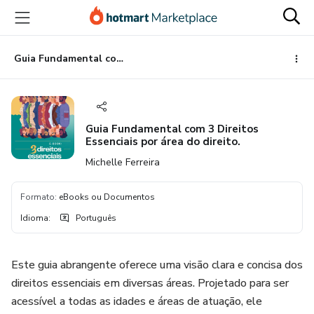
Ir
Ir
Ir
para
para
para
o
o
o
conteúdo
pagamento
rodapé
Guia Fundamental com 3 Direitos Essenciais por área do direito.
principal
Guia Fundamental com 3 Direitos
Essenciais por área do direito.
Michelle Ferreira
Formato
:
eBooks ou Documentos
Idioma
:
Português
Este guia abrangente oferece uma visão clara e concisa dos
direitos essenciais em diversas áreas. Projetado para ser
acessível a todas as idades e áreas de atuação, ele