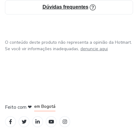
Dúvidas frequentes
O conteúdo deste produto não representa a opinião da Hotmart.
Se você vir informações inadequadas,
denuncie aqui
em Amsterdam
em Madrid
em Bogotá
Feito com
❤
em Belo Horizonte
na Cidade do México