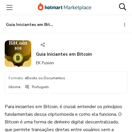
Ir
Ir
Ir
para
para
para
o
o
o
conteúdo
pagamento
rodapé
Guia Iniciantes em Bitcoin
principal
Guia Iniciantes em Bitcoin
EK Fusion
Formato
:
eBooks ou Documentos
Idioma
:
Português
Para iniciantes em Bitcoin, é crucial entender os princípios
fundamentais dessa criptomoeda e como ela funciona. O
Bitcoin é uma forma de dinheiro digital descentralizado,
que permite transações diretas entre usuários sem a