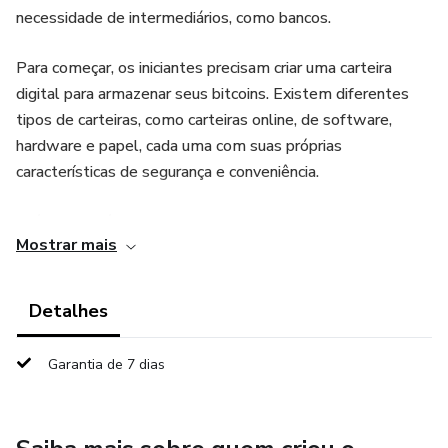
necessidade de intermediários, como bancos.
Para começar, os iniciantes precisam criar uma carteira
digital para armazenar seus bitcoins. Existem diferentes
tipos de carteiras, como carteiras online, de software,
hardware e papel, cada uma com suas próprias
características de segurança e conveniência.
Além disso, é importante compreender os conceitos de
Mostrar mais
chaves públicas e privadas, que são essenciais para acessar
e controlar os bitcoins em uma carteira. As chaves privadas
devem ser mantidas em segurança, pois são essenciais
Detalhes
para autorizar transações.
Garantia de 7 dias
Outro aspecto importante para os iniciantes é entender
como comprar, vender e negociar bitcoins em exchanges. É
essencial escolher uma exchange confiável e entender os