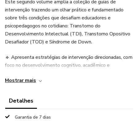
Este segundo volume amplia a coleção de guias de
intervenção trazendo um olhar prático e fundamentado
sobre três condições que desafiam educadores e
psicopedagogos no cotidiano: Transtorno do
Desenvolvimento Intelectual (TDI), Transtorno Opositivo
Desafiador (TOD) e Síndrome de Down.
🔹 Apresenta estratégias de intervenção direcionadas, com
foco no desenvolvimento cognitivo, acadêmico e
socioemocional.
Mostrar mais
🔹 Reúne atividades práticas, jogos e dinâmicas que podem
ser aplicados em atendimentos psicopedagógicos,
Detalhes
escolares e familiares.
Garantia de 7 dias
🔹 Orienta sobre manejo de comportamento, inclusão e
adaptação curricular, oferecendo caminhos reais para a
prática profissional.