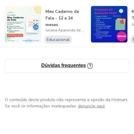
Meu Caderno de
K
Fala - 12 a 24
meses
Juliana Aparecida de Deus
Educacional
Dúvidas frequentes
O conteúdo deste produto não representa a opinião da Hotmart.
Se você vir informações inadequadas,
denuncie aqui