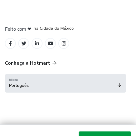
em Bogotá
em Amsterdam
em Madrid
na Cidade do México
Feito com
❤
em Belo Horizonte
Conheça a Hotmart
Idioma
Português
Central de ajuda
Termos
Privacidade
Cookies