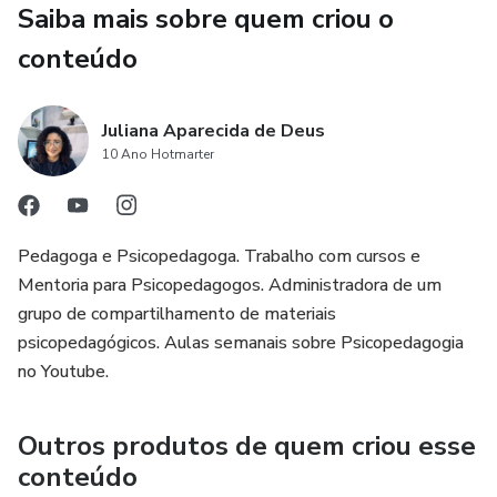
Saiba mais sobre quem criou o
🔹 Inclui fichas de observação e acompanhamento,
conteúdo
facilitando a organização e monitoramento do progresso
dos atendidos.
Juliana Aparecida de Deus
10 Ano Hotmarter
Mais do que um manual de técnicas, este guia é um recurso
essencial para profissionais que desejam intervir de
maneira consciente, criativa e inclusiva, promovendo
aprendizagem, autonomia e qualidade de vida.
Pedagoga e Psicopedagoga. Trabalho com cursos e
Mentoria para Psicopedagogos. Administradora de um
grupo de compartilhamento de materiais
psicopedagógicos. Aulas semanais sobre Psicopedagogia
no Youtube.
Outros produtos de quem criou esse
conteúdo