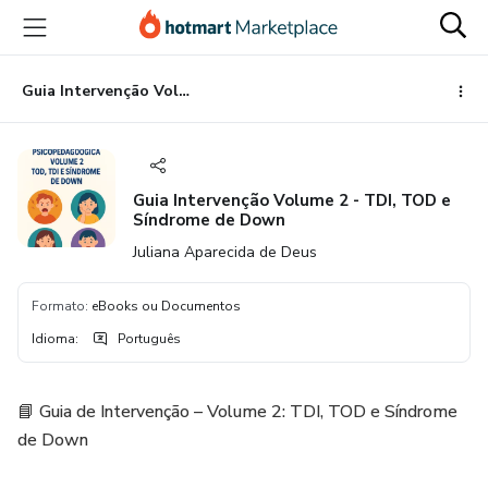
Ir
Ir
Ir
para
para
para
o
o
o
conteúdo
pagamento
rodapé
Guia Intervenção Volume 2 - TDI, TOD e Síndrome de Down
principal
Guia Intervenção Volume 2 - TDI, TOD e
Síndrome de Down
Juliana Aparecida de Deus
Formato
:
eBooks ou Documentos
Idioma
:
Português
📘 Guia de Intervenção – Volume 2: TDI, TOD e Síndrome
de Down