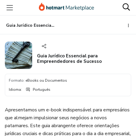
Ir
Ir
Ir
para
para
para
o
o
o
conteúdo
pagamento
rodapé
Guia Jurídico Essencial para Empreendedores de Sucesso
principal
Guia Jurídico Essencial para
Empreendedores de Sucesso
Formato
:
eBooks ou Documentos
Idioma
:
Português
Apresentamos um e-book indispensável para empresários
que almejam impulsionar seus negócios a novos
patamares. Este guia abrangente oferece orientações
jurídicas cruciais e dicas práticas para o dia a dia empresarial,