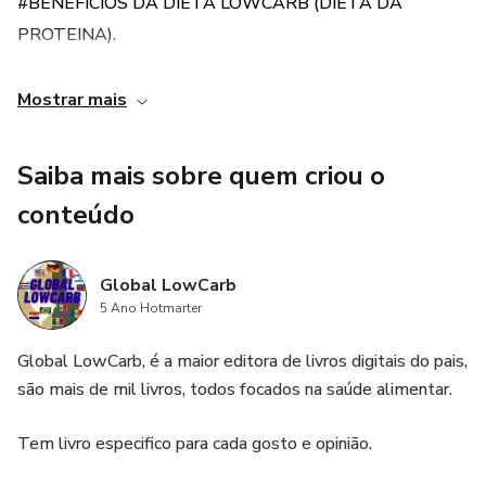
#BENEFICIOS DA DIETA LOWCARB (DIETA DA
PROTEINA).
#É PARA TODO MUNDO A DIETA LOWCARB.
Mostrar mais
#NAO POSSO MAIS COMER PIZZAS E PAES?
Saiba mais sobre quem criou o
# 135 RECEITAS DE PIZZAS LOWCARB PARA
conteúdo
COMEÇAR BEM SABOROSA SUA DIETA.
Global LowCarb
# 73 RECEITAS COM BATATA DOCE PARA SUA DIETA
5 Ano Hotmarter
FICAR MAIS DIVERSIFICADA
Global LowCarb, é a maior editora de livros digitais do pais,
Acesse este link e veja alguns modelos de livros como
são mais de mil livros, todos focados na saúde alimentar.
são por dentro.
Tem livro especifico para cada gosto e opinião.