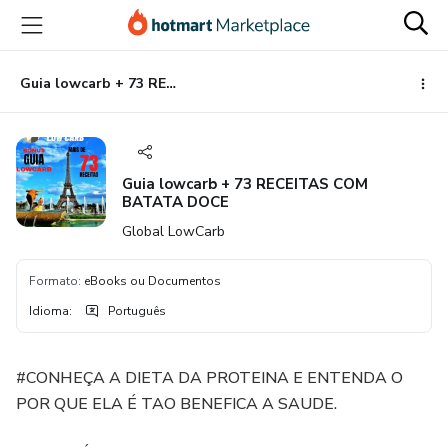
Ir
Ir
Ir
para
para
para
o
o
o
conteúdo
pagamento
rodapé
Guia lowcarb + 73 RECEITAS COM BATATA DOCE
principal
Guia lowcarb + 73 RECEITAS COM
BATATA DOCE
Global LowCarb
Formato
:
eBooks ou Documentos
Idioma
:
Português
#CONHEÇA A DIETA DA PROTEINA E ENTENDA O
POR QUE ELA É TAO BENEFICA A SAUDE.