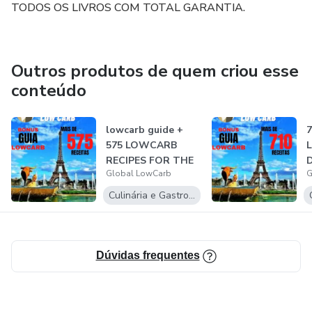
TODOS OS LIVROS COM TOTAL GARANTIA.
https://www.youtube.com/watch?v=QM0irbNQnjg
Outros produtos de quem criou esse
conteúdo
lowcarb guide +
575 LOWCARB
RECIPES FOR THE
D
Global LowCarb
G
DAY
Culinária e Gastronomia
Dúvidas frequentes