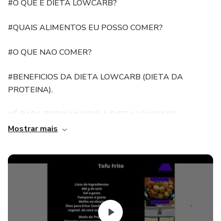
#O QUE É DIETA LOWCARB?
#QUAIS ALIMENTOS EU POSSO COMER?
#O QUE NAO COMER?
#BENEFICIOS DA DIETA LOWCARB (DIETA DA
PROTEINA).
#É PARA TODO MUNDO A DIETA LOWCARB.
Mostrar mais
#NAO POSSO MAIS COMER PIZZAS E PAES?
# 135 RECEITAS DE PIZZAS LOWCARB PARA
COMEÇAR BEM SABOROSA SUA DIETA.
# 73 RECEITAS COM BATATA DOCE PARA SUA DIETA
FICAR MAIS DIVERSIFICADA