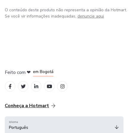
O conteúdo deste produto não representa a opinião da Hotmart.
Se você vir informações inadequadas,
denuncie aqui
em Amsterdam
em Madrid
em Bogotá
Feito com
❤
em Belo Horizonte
na Cidade do México
Conheça a Hotmart
Idioma
Português