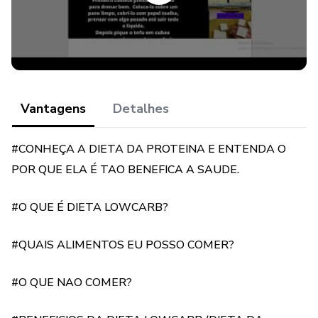
Acesse este link e veja alguns modelos de livros como
são por dentro.
https://www.youtube.com/watch?v=QM0irbNQnjg
Vantagens
Detalhes
#CONHEÇA A DIETA DA PROTEINA E ENTENDA O
POR QUE ELA É TAO BENEFICA A SAUDE.
#O QUE É DIETA LOWCARB?
#QUAIS ALIMENTOS EU POSSO COMER?
#O QUE NAO COMER?